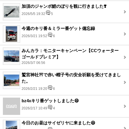
加須のジャンボ鯉のぼりを観に行きました❣️
2026/5/5 19:32
5
今週のキリ番＆ミラー番ゲット備忘録
2026/3/21 19:52
6
みんカラ：モニターキャンペーン【CCウォーター
ゴールドプレミア】
2026/3/7 06:56
鷲宮神社⛩️で赤い帽子号の安全祈願を受けてきまし
た。
2026/2/21 19:20
6
bz4xキリ番ゲットしました😄
2026/2/17 10:49
4
今日のお昼はサイゼリヤに来ました😄