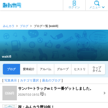
ログイン
メニュー
みんカラ
ブログ
ブログ一覧 [waki8]
waki8
ラップ
ブログ
愛車紹介
アルバム
グループ
ヒストリ
タイム
[
写真表示
｜
カテゴリ選択
｜
過去のブログ
]
サンバートラックwミラー番ゲットしました。
2026/7/10 19:51
5
祝・みんカラ歴10年！