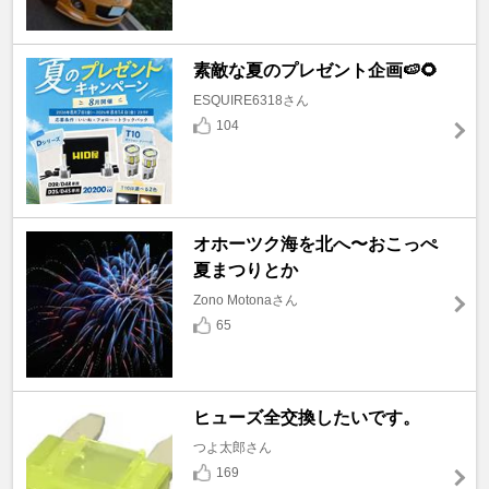
素敵な夏のプレゼント企画🍉🌻
ESQUIRE6318さん
104
オホーツク海を北へ〜おこっぺ
夏まつりとか
Zono Motonaさん
65
ヒューズ全交換したいです。
つよ太郎さん
169