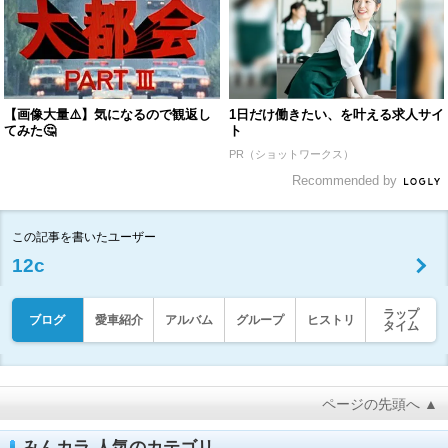
【画像大量⚠️】気になるので観返し
1日だけ働きたい、を叶える求人サイ
てみた🤔
ト
PR（ショットワークス）
Recommended by
この記事を書いたユーザー
12c
ラップ
ブログ
愛車紹介
アルバム
グループ
ヒストリ
タイム
ページの先頭へ ▲
みんカラ 人気のカテゴリ