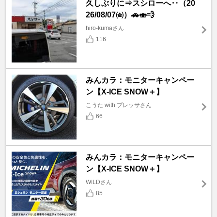
久しぶりに⇒スシローへ‥（20
26/08/07㈮）🚗🍣💨
hiro-kumaさん
116
みんカラ：モニターキャンペー
ン【X-ICE SNOW＋】
こうた with プレッサさん
66
みんカラ：モニターキャンペー
ン【X-ICE SNOW＋】
WILDさん
85