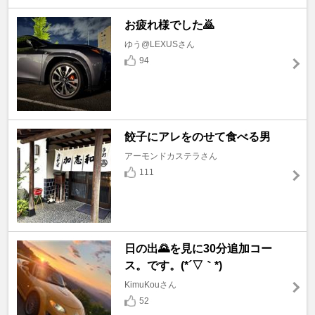
お疲れ様でした🙇
ゆう@LEXUSさん
94
餃子にアレをのせて食べる男
アーモンドカステラさん
111
日の出🌄を見に30分追加コー
ス。です。(*´▽｀*)
KimuKouさん
52