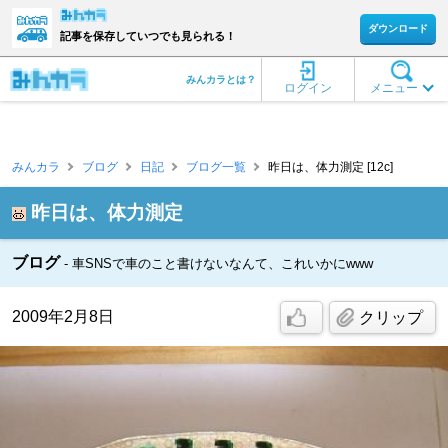
ダウンロード
記事を保存していつでも見られる！
みんカラとは？
ログイン
メニュー
みんカラ
ブログ
日記
ブログ一覧
昨日は、体力測定 [12c]
昨日は、体力測定
ブログ
車SNSで車のこと書けないなんて、これいかにwww
2009年2月8日
クリップ