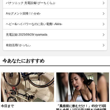
パナソニック 充電設備/ びーちくらぶ
Aセグメント回帰！/ -かめ-
ヘビー&ハイパワーなのに良い電費/ -Akira-
充電記録 2025/09/29/ syamada
有効活用/ かっちぃ
今あなたにおすすめ
今日まで
「風俗前に飲むだけ！」45分で3回
戦も余裕！1日31円で朝まで絶好調