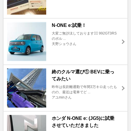
N-ONE e:試乗！
大変ご無沙汰しております🙇‍♂️ 992GT3RS
のポル ...
天野ショウさん
終のクルマ選び① BEVに乗っ
てみたい
昨年は長距離通勤で年間3万キロ走ったも
のの、最近は電車でど ...
アユminさん
ホンダ N-ONE e: (JG5)に試乗
させていただきました