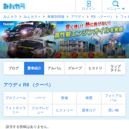
ログイン
メニュー
みんカラ
みんカラ＋
車種別情報
アウディ
R8 （クーペ）
フォ
ラップ
ブログ
愛車紹介
アルバム
グループ
ヒストリ
タイム
アウディ R8 （クーペ）
フォトアル
プロフィール
パーツ
整備
燃費
バム
フォトギャラ
クルマレビ
ヒストリー
愛車ログ
買い物
リー
ュー
該当する投稿はありません。