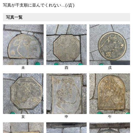
写真が干支順に並んでくれない…(ﾉД`)
写真一覧
未
酉
戌
亥
申
午