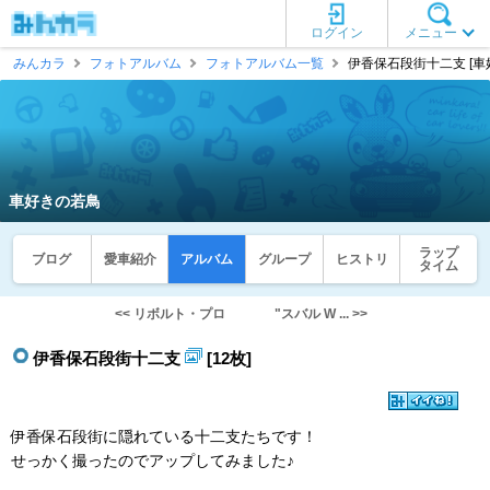
ログイン
メニュー
みんカラ
フォトアルバム
フォトアルバム一覧
伊香保石段街十二支 [車
車好きの若鳥
ラップ
ブログ
愛車紹介
アルバム
グループ
ヒストリ
タイム
<< リボルト・プロ
"スバル W ... >>
伊香保石段街十二支
[12枚]
伊香保石段街に隠れている十二支たちです！
せっかく撮ったのでアップしてみました♪