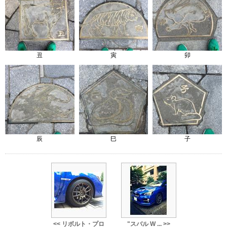
丑
寅
卯
辰
巳
子
<< リボルト・プロ
"スバル W ... >>