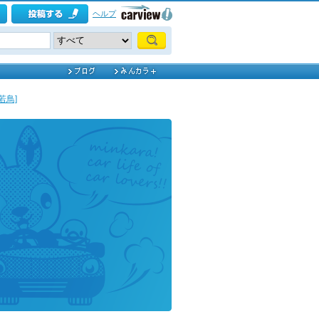
ヘルプ
若鳥]