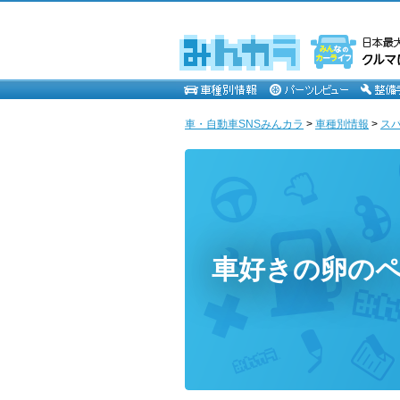
車・自動車SNSみんカラ
>
車種別情報
>
ス
車好きの卵の