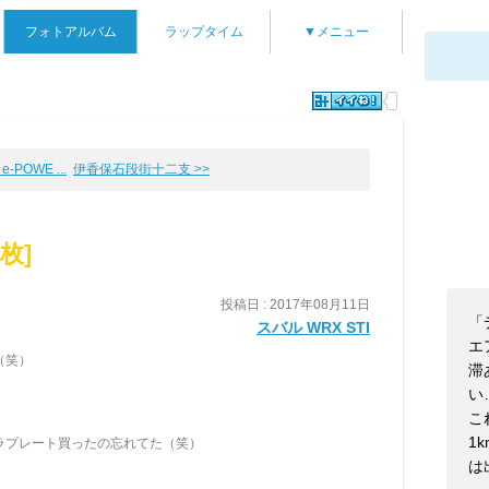
フォトアルバム
ラップタイム
▼メニュー
-POWE ...
伊香保石段街十二支 >>
6枚]
投稿日 : 2017年08月11日
「
スバル WRX STI
エ
（笑）
滞
い
こ
1
ラプレート買ったの忘れてた（笑）
は