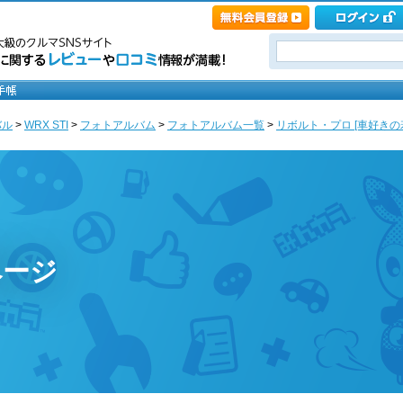
バル
>
WRX STI
>
フォトアルバム
>
フォトアルバム一覧
>
リボルト・プロ [車好きの
ページ