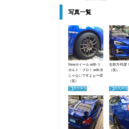
写真一覧
Newホイール with リ
右前方45度
ボルト・プロ！ with B
（笑）
じゃないですよぉ〜😜
（笑）