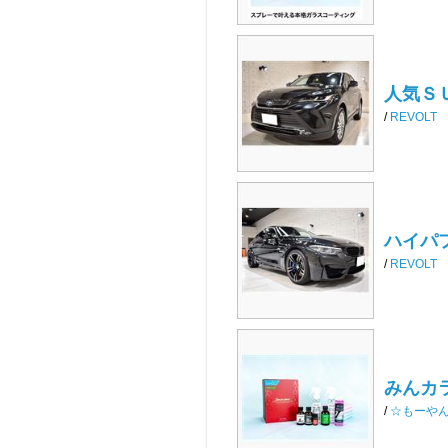
人気ＳＵ
/
REVOLT
ハイパフ
/
REVOLT
みんカラ
/
☆もーや