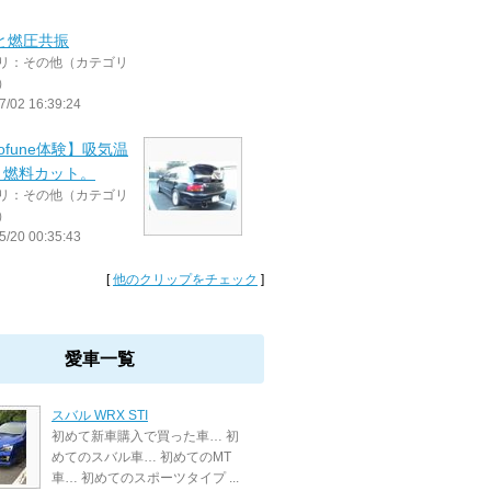
0と燃圧共振
リ：その他（カテゴリ
）
7/02 16:39:24
rofune体験】吸気温
と燃料カット。
リ：その他（カテゴリ
）
5/20 00:35:43
[
他のクリップをチェック
]
愛車一覧
スバル WRX STI
初めて新車購入で買った車… 初
めてのスバル車… 初めてのMT
車… 初めてのスポーツタイプ ...