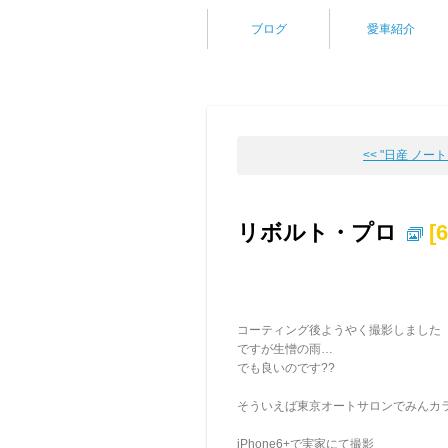
ブログ
愛車紹介
<< "日産 ノート e
リボルト・プロ
[
コーティング後ようやく撮影しました
ですが生憎の雨…
でも良いのです??
そういえば東京オートサロンでみんカ
iPhone6+で実家にて撮影