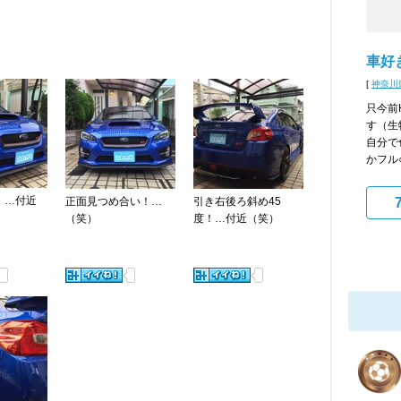
車好
[
神奈川
只今前
す（生
自分で
かフル○
！…付近
正面見つめ合い！…
引き右後ろ斜め45
（笑）
度！…付近（笑）