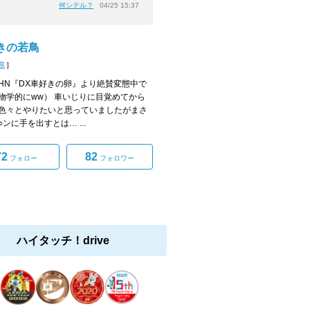
何シテル？
04/25 15:37
きの若鳥
県
]
HN『DX車好きの卵』より絶賛変態中で
物学的にww） 車いじりに目覚めてから
色々とやりたいと思っていましたがまさ
ンに手を出すとは… ...
72
82
フォロー
フォロワー
ハイタッチ！drive