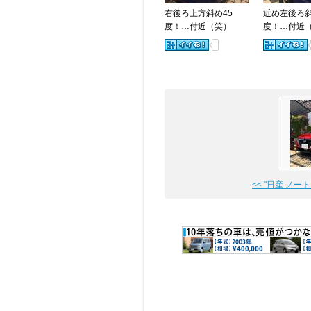
右後ろ上方斜め45
近め左後ろ斜
度！…付近（笑）
度！…付近
<< "日産 ノート e