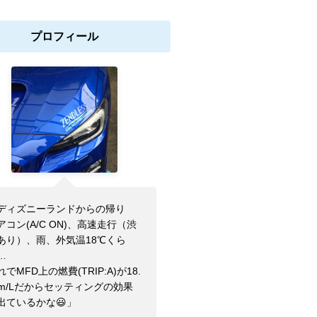
プロフィール
ディズニーランドからの帰り
アコン(A/C ON)、高速走行（渋
あり）、雨、外気温18℃くら
…
れでMFD上の燃費(TRIP:A)が18.
km/Lだからセッティングの効果
出ているかな😃」