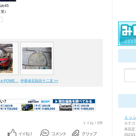
め45
（笑）
-POWE ...
伊香保石段街十二支 >>
ミッシ
イイね！0件
カテゴ
未設定
2023/1