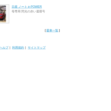
日産 ノート e-POWER
母専用 閃光の赤い還暦号
[
愛車一覧
]
ヘルプ
｜
利用規約
｜
サイトマップ