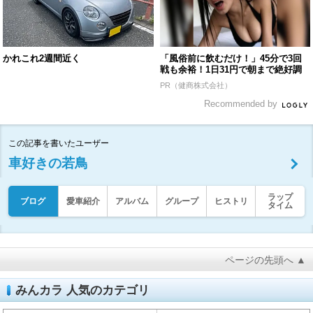
かれこれ2週間近く
「風俗前に飲むだけ！」45分で3回
戦も余裕！1日31円で朝まで絶好調
PR（健商株式会社）
Recommended by
この記事を書いたユーザー
車好きの若鳥
ラップ
ブログ
愛車紹介
アルバム
グループ
ヒストリ
タイム
ページの先頭へ ▲
みんカラ 人気のカテゴリ