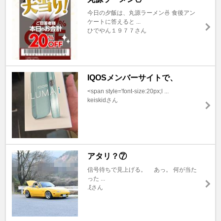
今日の夕飯は、丸源ラーメン🍜 食後アン
ケートに答えると ...
ひでやん１９７７さん
IQOSメンバーサイトで、
<span style='font-size:20px;l ...
keiskidさん
アタリ？⑦
信号待ちで見上げる。 あっ。 何が当た
った ...
.ξさん