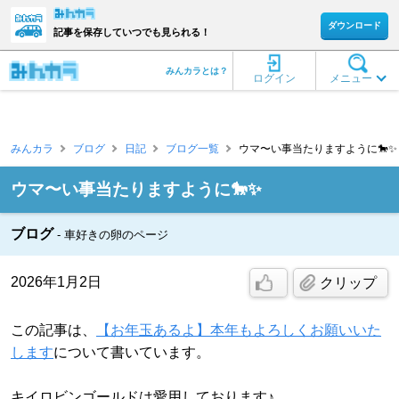
ダウンロード
記事を保存していつでも見られる！
みんカラとは？
ログイン
メニュー
みんカラ
ブログ
日記
ブログ一覧
ウマ〜い事当たりますように🐎✨ 
ウマ〜い事当たりますように🐎✨
ブログ
車好きの卵のページ
2026年1月2日
クリップ
この記事は、
【お年玉あるよ】本年もよろしくお願いいた
します
について書いています。
キイロビンゴールドは愛用しております♪