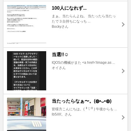
100人になれず...
まぁ、当たらんよね。 当たったら当たっ
たで３台持ちになっち ...
Bockyさん
当選!!☺️
IQOSの機械がまた <a href='/image.as ...
オイさん
当たったらなぁ〜。(⁠◍⁠•⁠ᴗ⁠•⁠◍⁠)
皆様方こんにちは。(⁠ ⁠╹⁠▽⁠╹⁠ ⁠) 午後からも ...
lb5/////。さん