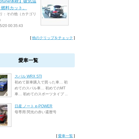
rofune体験】吸気温
と燃料カット。
リ：その他（カテゴリ
）
5/20 00:35:43
[
他のクリップをチェック
]
愛車一覧
スバル WRX STI
初めて新車購入で買った車… 初
めてのスバル車… 初めてのMT
車… 初めてのスポーツタイプ ...
日産 ノート e-POWER
母専用 閃光の赤い還暦号
[
愛車一覧
]