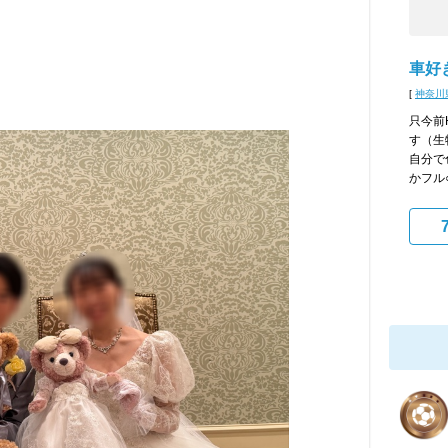
車好
[
神奈川
只今前
す（生
自分で
かフル○