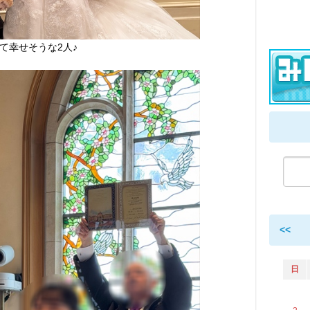
て幸せそうな2人♪
<<
日