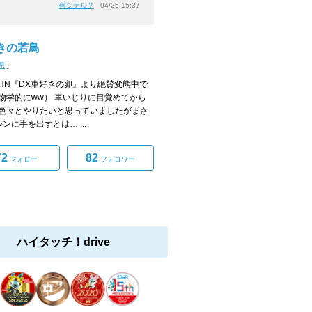
何シテル？
04/25 15:37
きの若鳥
県
]
HN『DX車好きの卵』より絶賛変態中で
物学的にww） 車いじりに目覚めてから
色々とやりたいと思っていましたがまさ
ンに手を出すとは… ...
72
82
フォロー
フォロワー
ハイタッチ！drive