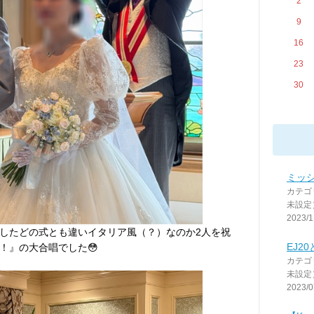
2
9
16
23
30
ミッシ
カテゴ
未設定
2023/1
したどの式とも違いイタリア風（？）なのか2人を祝
EJ2
！』の大合唱でした😳
カテゴ
未設定
2023/0