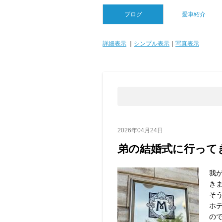
ブログ
愛車紹介
詳細表示
｜
シンプル表示
｜
写真表示
2026年04月24日
弟の結婚式に行って
我
き
そう
ホ
の