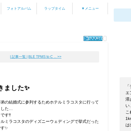
フォトアルバム
ラップタイム
▼メニュー
| 記事一覧 |
BLE TPMS to C ... >>
「
きました✨
エ
滞
が弟の結婚式に参列するためホテルミラコスタに行って
い
ました…
こ
です‼️
1
テルミラコスタのディズニーウェディングで挙式だった
は
です✨