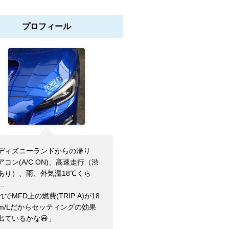
プロフィール
ディズニーランドからの帰り
アコン(A/C ON)、高速走行（渋
あり）、雨、外気温18℃くら
…
れでMFD上の燃費(TRIP:A)が18.
km/Lだからセッティングの効果
出ているかな😃」