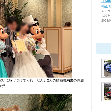
【Ku
補正
カテゴ
未設定
2023/0
祝いに駆けつけてくれ、なんと2人の結婚誓約書の見届
‼️