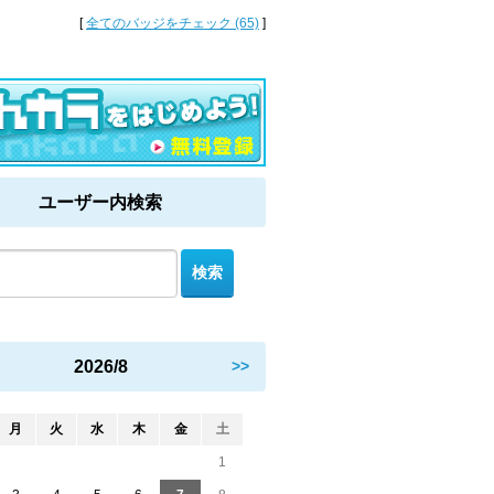
[
全てのバッジをチェック (65)
]
ユーザー内検索
2026/8
>>
月
火
水
木
金
土
1