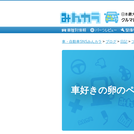
車・自動車SNSみんカラ
>
ブログ
>
日記
>
車好きの卵の