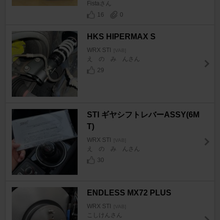
Fistaさん
16
0
HKS HIPERMAX S
WRX STI
[VAB]
え の み んさん
29
STI ギヤシフトレバーASSY(6M
T)
WRX STI
[VAB]
え の み んさん
30
ENDLESS MX72 PLUS
WRX STI
[VAB]
こしけんさん