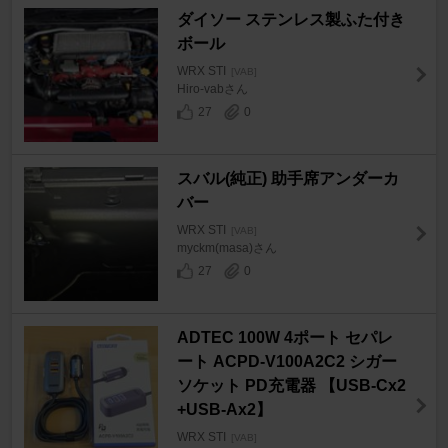
ダイソー ステンレス製ふた付き
ボール
WRX STI
[VAB]
Hiro-vabさん
27
0
スバル(純正) 助手席アンダーカ
バー
WRX STI
[VAB]
myckm(masa)さん
27
0
ADTEC 100W 4ポート セパレ
ート ACPD-V100A2C2 シガー
ソケット PD充電器 【USB-Cx2
+USB-Ax2】
WRX STI
[VAB]