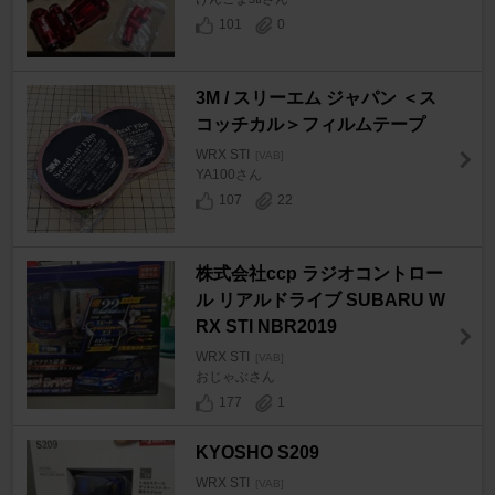
101
0
3M / スリーエム ジャパン ＜ス
コッチカル＞フィルムテープ
WRX STI
[VAB]
YA100さん
107
22
株式会社ccp ラジオコントロー
ル リアルドライブ SUBARU W
RX STI NBR2019
WRX STI
[VAB]
おじゃぶさん
177
1
KYOSHO S209
WRX STI
[VAB]