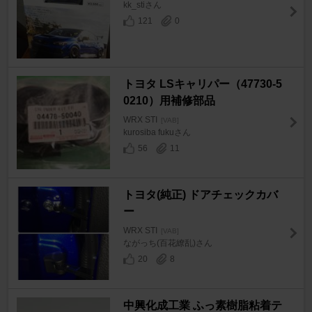
kk_stiさん
121
0
トヨタ LSキャリパー（47730-5
0210）用補修部品
WRX STI
[VAB]
kurosiba fukuさん
56
11
トヨタ(純正) ドアチェックカバ
ー
WRX STI
[VAB]
ながっち(百花繚乱)さん
20
8
中興化成工業 ふっ素樹脂粘着テ