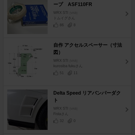
ープ ASF110FR
WRX STI
[VAB]
トムイグさん
86
8
自作 アクセルスペーサー（寸法
図）
WRX STI
[VAB]
kurosiba fukuさん
51
11
Delta Speed リアバンパーダク
ト
WRX STI
[VAB]
Fistaさん
32
0