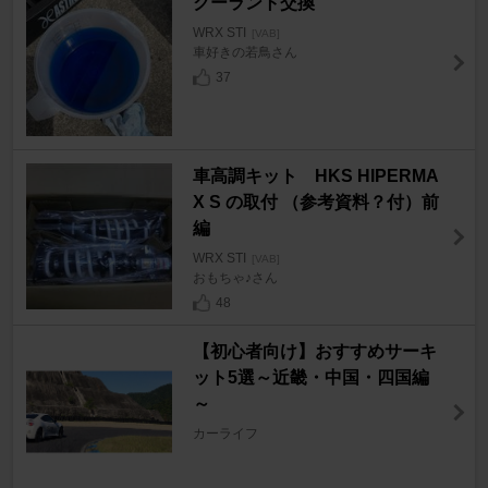
クーラント交換
WRX STI
[VAB]
車好きの若鳥さん
37
車高調キット HKS HIPERMA
X S の取付 （参考資料？付）前
編
WRX STI
[VAB]
おもちゃ♪さん
48
【初心者向け】おすすめサーキ
ット5選～近畿・中国・四国編
～
カーライフ