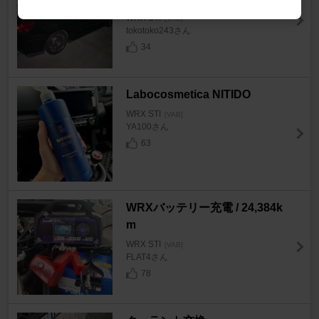
WRX STI
[VAB]
tokotoko243さん
34
Labocosmetica NITIDO
WRX STI
[VAB]
YA100さん
63
WRXバッテリー充電 / 24,384k
m
WRX STI
[VAB]
FLAT4さん
78