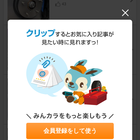
43
DAVANTI PROTOURA RACE
WRX STI
[VAB]
みーぽんぷさん
18
BRIDE IG TYPE
WRX STI
[VAB]
え の み んさん
20
会員登録をして使う
YOKOHAMA ADVAN Racing
RZⅡ