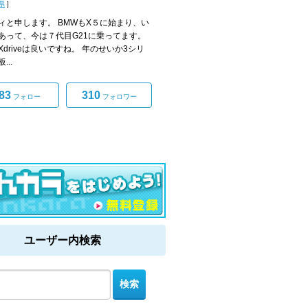
県
]
ィと申します。 BMWもX５に始まり、い
あって、今は７代目G21に乗ってます。
Xdriveは良いですね。 年のせいか3シリ
...
83
310
フォロー
フォロワー
ユーザー内検索