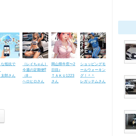
さな抵抗で
［レイちゃん］
岡山県牛窓〜2
ショッピングモ
。
今週の定期便⁉️
日目♪
ールウォーキン
よ太郎さん
（8 ...
ＴＡＫＵ1223
グ！＾＾
ヘロヒロさん
さん
レガッテムさん