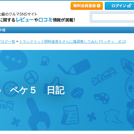
ブログ一覧
>
トランクリッド閉時速度をさらに微調整してみた [ウッヂィ ポコ]
の ペケ５ 日記