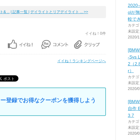
2020
 ...
| 記事一覧 |
デイライトとリアデイライト ... >>
olが
較で
カテゴ
未設定
イイね！0件
2020/1
[BMW 
-Sys 
イイね！ランキングページへ
2（2.8
r）
カテゴ
未設定
2020/0
マイカー登録でお得なクーポンを獲得しよう
[BM
自作 E
3.7
カテゴ
未設定
2020/0