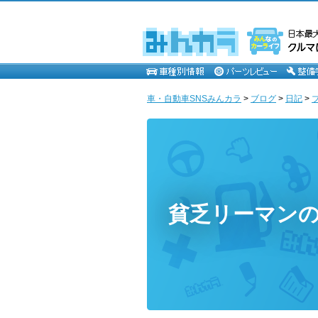
車・自動車SNSみんカラ
>
ブログ
>
日記
>
貧乏リーマン