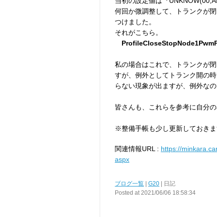
当初の設定値は『UNKNOW(00
何回か微調整して、トランクが閉
つけました。
それがこちら。
ProfileCloseStopNode1PwmP
私の場合はこれで、トランクが閉
すが、例外としてトランク開の時
らない現象が出ますが、例外なの
皆さんも、これらを参考に自分の
※整備手帳も少し更新しておきま
関連情報URL :
https://minkara.c
aspx
ブログ一覧
|
G20
| 日記
Posted at 2021/06/06 18:58:34