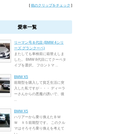
[
他のクリップをチェック
]
愛車一覧
リーマン号８代目 (BMW 4シリ
ーズ グランクーペ)
またしても車検前に箱替えしま
した。 BMW 8代目にてクーペタ
イプを選択。 フロントマ ...
BMW X5
前期型を購入して貧乏生活に突
入した私ですが・・・ ディーラ
ーさんからの悪魔の誘いで、後
...
BMW X5
ハリアーから乗り換えたＢＭ
Ｗ Ｘ５前期型です。 このクル
マはそろそろ乗り換えを考えて