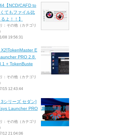
-44【NCD/CAFD to
無くてもファイル比
きるよ！！】
リ：その他（カテゴリ
）
1/08 19:56:31
X2]TokenMaster E
Launcher PRO 2.8.
.1 + TokenBuste
リ：その他（カテゴリ
）
7/15 12:43:44
W 3シリーズ セダン]
sys Launcher PRO
リ：その他（カテゴリ
）
7/12 21:04:06