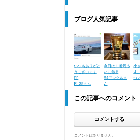
ブログ人気記事
いつもありがと
今日は！暑気払
小
うございます
いに😆✌️
す
🙇‍♂️
S4アンクルさ
つ
R_35さん
ん
この記事へのコメント
コメントする
コメントはありません。