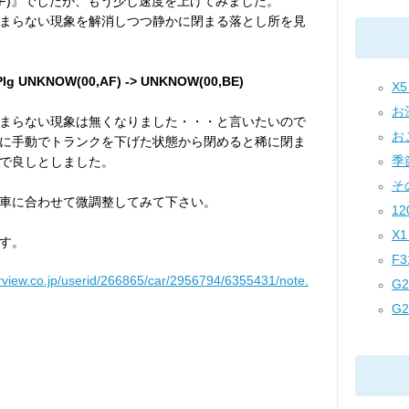
,AF)』でしたが、もう少し速度を上げてみました。
まらない現象を解消しつつ静かに閉まる落とし所を見
lg UNKNOW(00,AF) -> UNKNOW(00,BE)
X5 
お酒
まらない現象は無くなりました・・・と言いたいので
おこ
に手動でトランクを下げた状態から閉めると稀に閉ま
季節
で良しとしました。
その
車に合わせて微調整してみて下さい。
120
X1 
す。
F31
arview.co.jp/userid/266865/car/2956794/6355431/note.
G2
G2