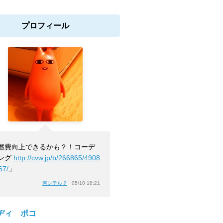
プロフィール
燃費向上できるかも？！コーデ
ング
http://cvw.jp/b/266865/4908
67/
」
何シテル？
05/10 18:21
ヂィ ポコ