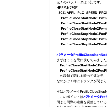
元々のパラメータは下記です。
HKFM2(570F)
3011 APPL_PLG_SPEED_PRO
ProfileCloseStartNode1PwmP
ProfileCloseStartNode2PosP
ProfileCloseStartNode2Pw
ProfileCloseStopNode1PosPl
ProfileCloseStopNode1PwmP
ProfileCloseStopNode2PosPl
パラメータProfileCloseSt
まずはここを元に戻してみました
ProfileCloseStartNode1PwmP
ProfileCloseStartNode2PosP
この段階で閉じる時の初速は元に
なのかごく稀にトランクが閉まら
次はパラメータProfileCloseS
ここのポイントは
パラメータProfil
閉まる間際の速度を調整している