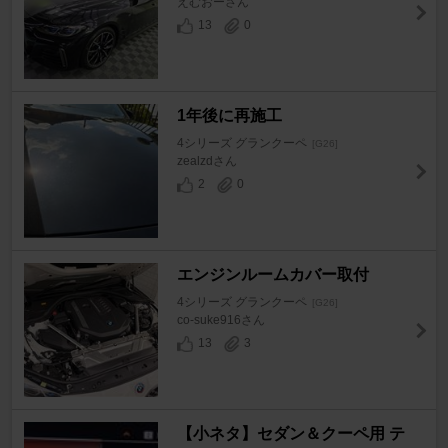
えむおーさん
13
0
1年後に再施工
4シリーズ グランクーペ
[G26]
zealzdさん
2
0
エンジンルームカバー取付
4シリーズ グランクーペ
[G26]
co-suke916さん
13
3
【小ネタ】セダン＆クーペ用 テ