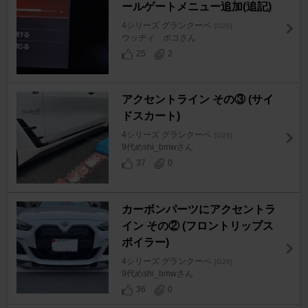
ールゲートメニュー追加(追記)
4シリーズ グランクーペ
[G26]
ウッヂィ ポコさん
25
2
アクセントライン その③ (サイ
ドスカート)
4シリーズ グランクーペ
[G26]
9代めshi_bmwさん
37
0
カーボンパーツにアクセントラ
イン その② (フロントリップス
ポイラー)
4シリーズ グランクーペ
[G26]
9代めshi_bmwさん
36
0