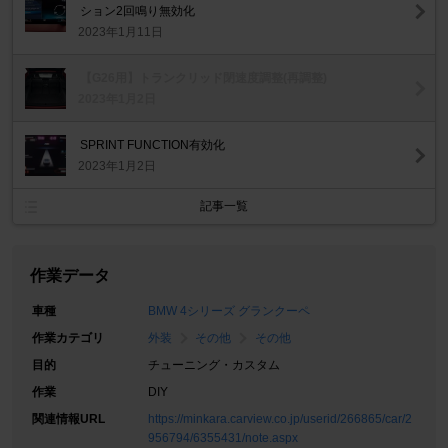
ション2回鳴り無効化
2023年1月11日
【G26用】トランクリッド閉速度調整(再調整)
2023年1月2日
SPRINT FUNCTION有効化
2023年1月2日
記事一覧
作業データ
車種
BMW 4シリーズ グランクーペ
作業カテゴリ
外装
その他
その他
目的
チューニング・カスタム
作業
DIY
関連情報URL
https://minkara.carview.co.jp/userid/266865/car/2
956794/6355431/note.aspx