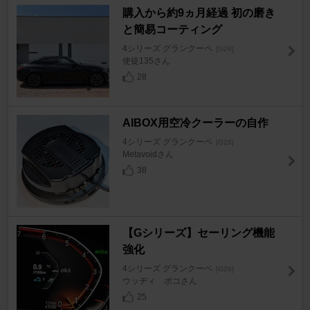
購入から約9ヵ月経過 初の磨き
と簡易コーティング
4シリーズ グランクーペ
[G26]
使徒135さん
28
AIBOX用空冷クーラーの自作
4シリーズ グランクーペ
[G26]
Metavoidさん
38
【Gシリーズ】セーリング機能
強化
4シリーズ グランクーペ
[G26]
ウッヂィ ポコさん
25