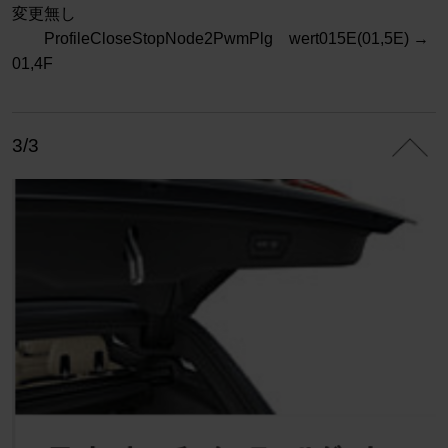
変更無し
ProfileCloseStopNode2PwmPlg wert015E(01,5E) →
01,4F
3/3