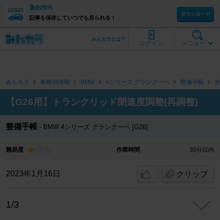
ダウンロード
記事を保存していつでも見られる！
みんカラとは？
ログイン
メニュー
みんカラ
車種別情報
BMW
4シリーズ グランクーペ
整備手帳
【G26用】トランクリッド閉速度調整(再調整)
整備手帳
BMW 4シリーズ グランクーペ [G26]
難易度
作業時間
30分以内
2023年1月16日
クリップ
1/3