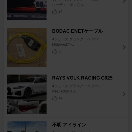
ウッヂィ ポコさん
24
BODAC ENETケーブル
4シリーズ グランクーペ
[G26]
Metavoidさん
36
RAYS VOLK RACING G025
4シリーズ グランクーペ
[G26]
west actonさん
14
不明 アイライン