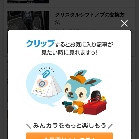
クリスタルシフトノブの交換方
法
4シリーズ グランクーペ
[G26]
Metavoidさん
43
タイヤ交換
4シリーズ グランクーペ
[G26]
うっでーさん
10
タイヤ空気圧センサー取付とコ
ーディング
4シリーズ グランクーペ
[G26]
ウッヂィ ポコさん