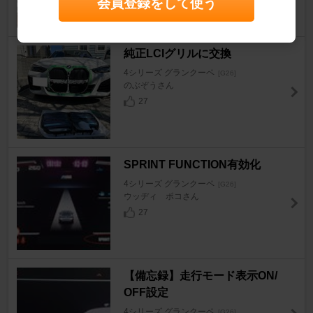
会員登録をして使う
30
純正LCIグリルに交換
4シリーズ グランクーペ
[G26]
のぶぞうさん
27
SPRINT FUNCTION有効化
4シリーズ グランクーペ
[G26]
ウッヂィ ポコさん
27
【備忘録】走行モード表示ON/
OFF設定
4シリーズ グランクーペ
[G26]