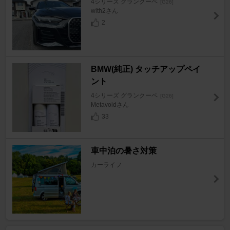
4シリーズ グランクーペ
[G26]
with2さん
2
BMW(純正) タッチアップペイ
ント
4シリーズ グランクーペ
[G26]
Metavoidさん
33
車中泊の暑さ対策
カーライフ