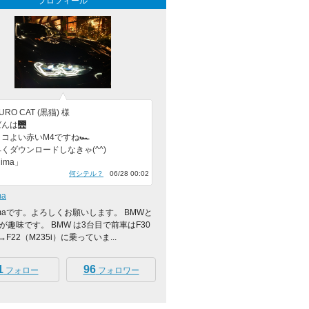
プロフィール
RO CAT (黒猫) 様
んは🌉
コよい赤いM4ですね🏎️
くダウンロードしなきゃ(^^)
ijima」
何シテル？
06/28 00:02
ma
ijimaです。よろしくお願いします。 BMWと
が趣味です。 BMW は3台目で前車はF30
M→F22（M235i）に乗っていま...
1
96
フォロー
フォロワー