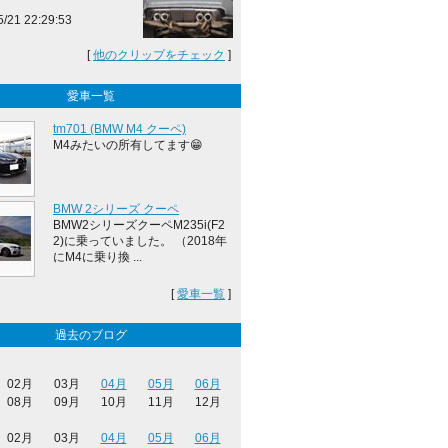
5/21 22:29:53
[
他のクリップをチェック
]
愛車一覧
tm701 (BMW M4 クーペ)
M4みたいの所有してます😁
BMW 2シリーズ クーペ
BMW2シリーズクーペM235i(F2
2)に乗っていました。 （2018年
にM4に乗り換 ...
[
愛車一覧
]
過去のブログ
02月
03月
04月
05月
06月
08月
09月
10月
11月
12月
02月
03月
04月
05月
06月