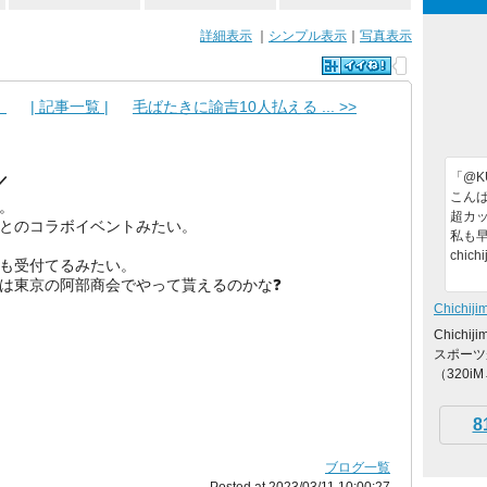
詳細表示
｜
シンプル表示
｜
写真表示
。
| 記事一覧 |
毛ばたきに諭吉10人払える ... >>
「@KU
／
こんば
。
超カッ
とのコラボイベントみたい。
私も早
chich
も受付てるみたい。
は東京の阿部商会でやって貰えるのかな❓
Chichiji
Chich
スポーツ
（320i
8
ブログ一覧