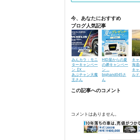
今、あなたにおすすめ
ブログ人気記事
みんカラ：モニ
HID屋からの夏
キャ
ターキャンペー
の🎁キャンペー
海道
ン【X ...
ン ...
キャ
あぶチャン大魔
bighand045さ
ルド
王さん
ん
この記事へのコメント
コメントはありません。