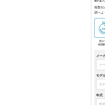
複数社
調べよ
メー
モデ
年式