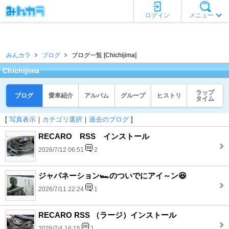
ログイン
メニュー
みんカラ
ブログ
ブログ一覧 [Chichijima]
Chichijima
ラップ
ブログ
愛車紹介
アルバム
グループ
ヒストリ
タイム
[
写真表示
｜
カテゴリ選択
｜
過去のブログ
]
RECARO RSS インストール
2026/7/12 06:51
2
ジャパネーション🏎️のついでにアイ～ン😆
2026/7/11 22:24
1
RECARO RSS （ラージ）インストール
2026/7/4 16:15
1