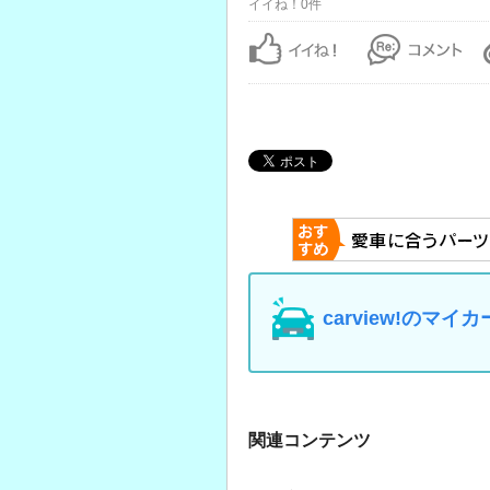
イイね！0件
carview!の
関連コンテンツ