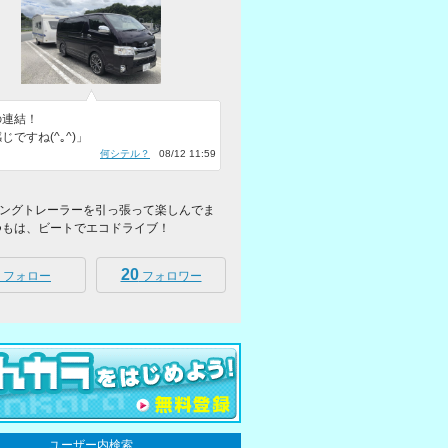
の連結！
じですね(^｡^)」
何シテル？
08/12 11:59
ングトレーラーを引っ張って楽しんでま
つもは、ビートでエコドライブ！
20
フォロー
フォロワー
ユーザー内検索