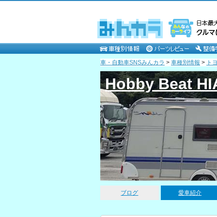
車・自動車SNSみんカラ
>
車種別情報
>
ト
Hobby Beat H
ブログ
愛車紹介