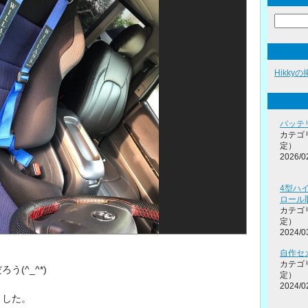
Hikky
バッテ
カテゴ
定）
2026/0
4型ハ
ロール
カテゴ
定）
2024/0
自作セ
カテゴ
(^_^*)
定）
2024/0
ました。