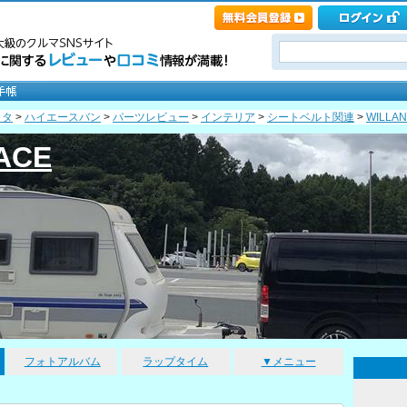
ヨタ
>
ハイエースバン
>
パーツレビュー
>
インテリア
>
シートベルト関連
>
WILLA
IACE
フォトアルバム
ラップタイム
▼メニュー