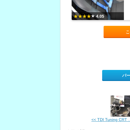
4.05
こ
パ
<< TDI Tuning CRT ..