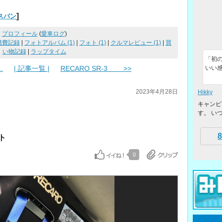
]
スバン
プロフィール
(
愛車ログ
)
燃費記録
|
フォトアルバム (1)
|
フォト (1)
|
クルマレビュー (1)
|
買
い物記録
|
ラップタイム
「初
.
| 記事一覧 |
RECARO SR-3 >>
いい感
2023年4月28日
Hikky
キャンピ
す。 い
8
ルト
0