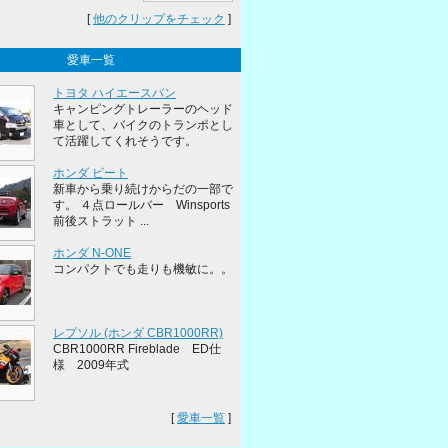
[
他のクリップをチェック
]
愛車一覧
トヨタ ハイエースバン
キャンピングトレーラーのヘッド
車として、バイクのトランポとし
て活躍してくれそうです。
ホンダ ビート
新車から乗り続けからだの一部で
す。 ４点ロールバー Winsports
前後ストラット ...
ホンダ N-ONE
コンパクトでも走りも機敏に。。
レプソル (ホンダ CBR1000RR)
CBR1000RR Fireblade ED仕
様 2009年式
[
愛車一覧
]