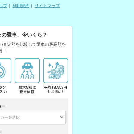
ルプ
｜
利用規約
｜
サイトマップ
たの愛車、今いくら？
の査定額を比較して愛車の最高額を
う！
カー
ル