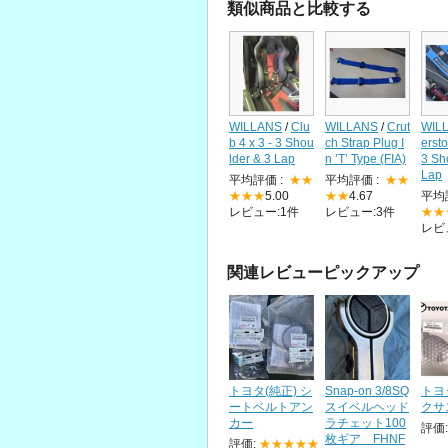
類似商品と比較する
WILLANS
/
Clu
WILLANS
/
Crut
WIL
b 4 x 3 - 3 Shou
ch Strap Plug I
erst
lder & 3 Lap
n ’T’ Type (FIA)
3 Sh
Lap
平均評価 :
★★
平均評価 :
★★
★★★
5.00
★★
4.67
平均
レビュー:1件
レビュー:3件
★★
レビ
関連レビューピックアップ
トヨタ(純正) シ
Snap-on 3/8SQ
トヨ
ートベルトアン
スイベルヘッド
クサ
カー
ラチェット100
評価
枚ギア FHNF
評価:
★★★★★