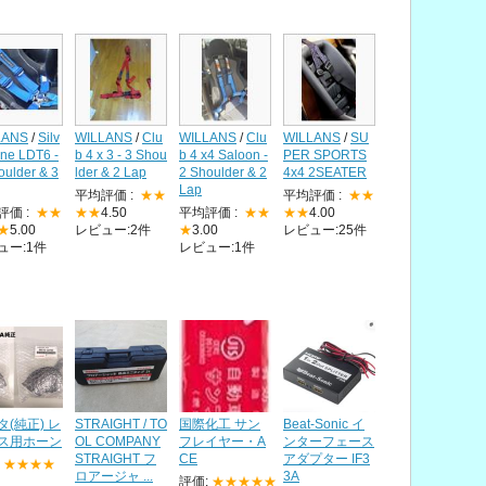
LANS
/
Silv
WILLANS
/
Clu
WILLANS
/
Clu
WILLANS
/
SU
one LDT6 -
b 4 x 3 - 3 Shou
b 4 x4 Saloon -
PER SPORTS
oulder & 3
lder & 2 Lap
2 Shoulder & 2
4x4 2SEATER
Lap
平均評価 :
★★
平均評価 :
★★
評価 :
★★
★★
4.50
平均評価 :
★★
★★
4.00
★
5.00
レビュー:2件
★
3.00
レビュー:25件
ュー:1件
レビュー:1件
タ(純正) レ
STRAIGHT / TO
国際化工 サン
Beat-Sonic イ
ス用ホーン
OL COMPANY
フレイヤー・A
ンターフェース
STRAIGHT フ
CE
アダプター IF3
:
★★★★
ロアージャ ...
3A
評価:
★★★★★