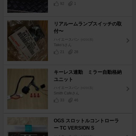
92
1
リアルームランプスイッチの取
付〜
ハイエースバン
[H200系]
Tako’sさん
21
28
キーレス連動 ミラー自動格納
ユニット
ハイエースバン
[H200系]
Smith Cafeさん
33
46
OGS スロットルコントローラ
ー TC VERSION S