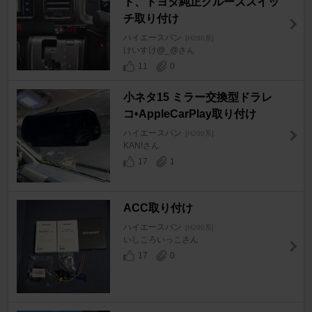
ト、トヨタ純正クルーズスイッ
チ取り付け
ハイエースバン
[H200系]
けいすけ@_@さん
11
0
小ネタ15 ミラー交換型ドラレ
コ•AppleCarPlay取り付け
ハイエースバン
[H200系]
KAN!さん
17
1
ACC取り付け
ハイエースバン
[H200系]
いしころいっこさん
17
0