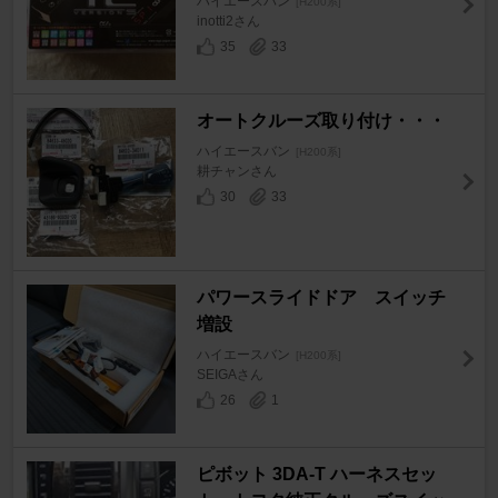
ハイエースバン
[H200系]
inotti2さん
35
33
オートクルーズ取り付け・・・
ハイエースバン
[H200系]
耕チャンさん
30
33
パワースライドドア スイッチ
増設
ハイエースバン
[H200系]
SEIGAさん
26
1
ピボット 3DA-T ハーネスセッ