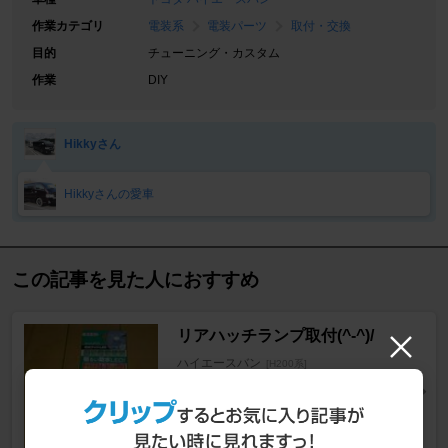
作業カテゴリ
電装系
電装パーツ
取付・交換
目的
チューニング・カスタム
作業
DIY
Hikkyさん
Hikkyさんの愛車
この記事を見た人におすすめ
リアハッチランプ取付(^-^)/
ハイエースバン
[H200系]
Takezo-さん
96
1