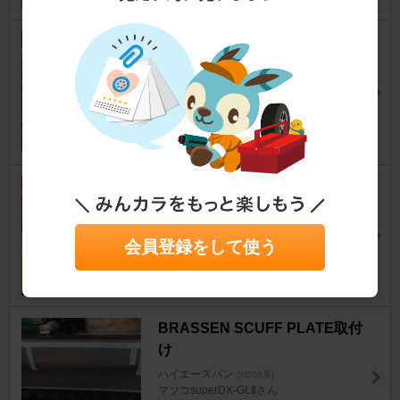
家族旅行のために！オートクル
ーズ付スロコンを付けてみた！
が！？
ハイエースバン
[H200系]
琉聖パパさん
435
1
✾︎ﾕﾋﾟﾃﾙ✾︎SUPER CAT レーザー
光受信特化タイプ LS20
ハイエースバン
[H200系]
会員登録をして使う
凛とした空さん
265
0
BRASSEN SCUFF PLATE取付
け
ハイエースバン
[H200系]
マツコsuperDX-GLⅡさん