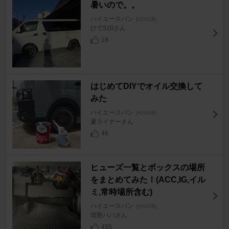
暑いので。。
ハイエースバン
[H200系]
ひで320さん
18
はじめてDIYでオイル交換して
みた
ハイエースバン
[H200系]
夏ライナーさん
46
ヒューズ一覧とボックスの場所
をまとめてみた！(ACC,IG,イル
ミ,常時場所含む)
ハイエースバン
[H200系]
琉聖パパさん
455