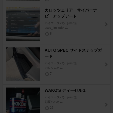
カロッツェリア サイバーナ
ビ アップデート
ハイエースバン
[H200系]
bscc_limitedさん
8
AUTO SPEC サイドステップガ
ード
ハイエースバン
[H200系]
のりをんさん
7
WAKO'S ディーゼル１
ハイエースバン
[H200系]
彩夏パパさん
25