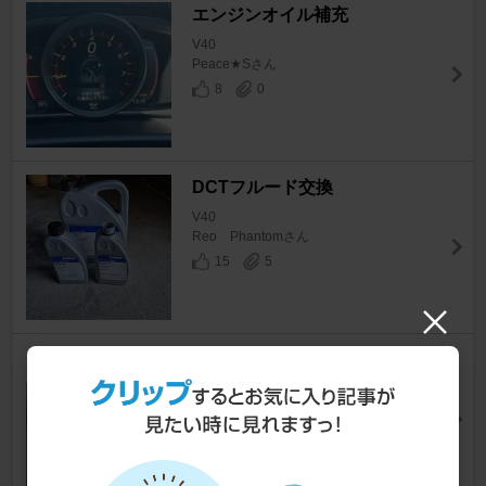
エンジンオイル補充
V40
Peace★Sさん
8
0
DCTフルード交換
V40
Reo Phantomさん
15
5
ファイト一発？
V40
MAPPY!さん
21
1