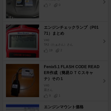
7
0
エンジンチェックランプ（P01
71）まとめ
V40
TA3（たぁさん）さん
19
2
Fenix5.1 FLASH CODE READ
ER作成（簡易ＤＴＣスキャ
ナ）その１
V40
震さん
9
1
エンジンマウント価格