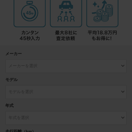
メーカー
モデル
年式
走行距離（km）