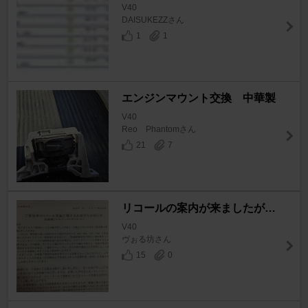
V40
DAISUKEZZさん
1
1
エンジンマウント交換 中華製
V40
Reo Phantomさん
21
7
リコールの案内が来ましたが…
V40
ヴぉる坊さん
15
0