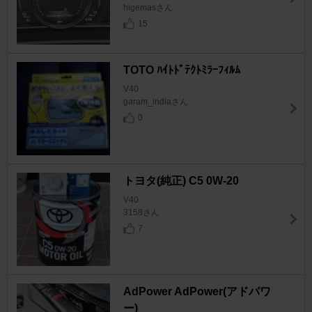
higemasさん
15
TOTO ﾊｲﾄﾄﾞﾃｸﾄﾐﾗｰﾌｨﾙﾑ
V40
garam_indiaさん
0
トヨタ(純正) C5 0W-20
V40
3158さん
7
AdPower AdPower(アドパワ
ー)