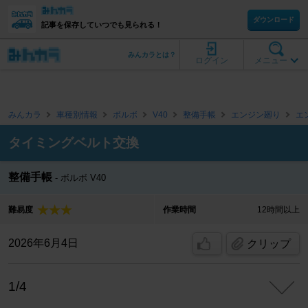
ダウンロード
記事を保存していつでも見られる！
みんカラとは？
ログイン
メニュー
みんカラ
車種別情報
ボルボ
V40
整備手帳
エンジン廻り
エ
タイミングベルト交換
整備手帳
ボルボ V40
難易度
作業時間
12時間以上
2026年6月4日
クリップ
1/4