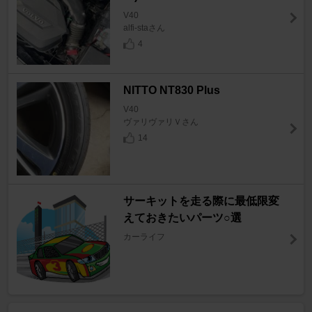
V40
alfi-staさん
4
NITTO NT830 Plus
V40
ヴァリヴァリＶさん
14
サーキットを走る際に最低限変
えておきたいパーツ○選
カーライフ