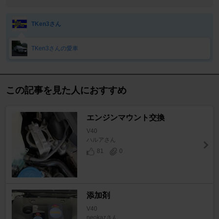
TKen3さん
TKen3さんの愛車
この記事を見た人におすすめ
エンジンマウント交換
V40
ハルアさん
81
0
添加剤
V40
neokazさん