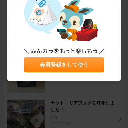
エンジンルーム、ウェザースト
リップ修繕。
V40
takkyka2さん
16
0
オイル延命 motor rev
会員登録をして使う
V40
よんもさん
11
0
ヤット リアフォグ２灯化しま
した！
V40
シークーさん