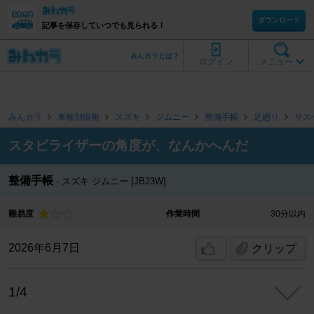
ダウンロード
記事を保存していつでも見られる！
みんカラとは？
ログイン
メニュー
みんカラ
車種別情報
スズキ
ジムニー
整備手帳
足廻り
サス
スタビライザーの角度が、なんかへんだ
整備手帳
スズキ ジムニー [JB23W]
難易度
作業時間
30分以内
2026年6月7日
クリップ
1/4