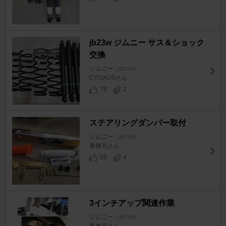
jb23w ジムニー サス＆ショック
交換
ジムニー
[JB23W]
CYGXUSさん
78
2
ステアリングダンパー取付
ジムニー
[JB23W]
事務兄さん
55
4
3インチアップ関連作業
ジムニー
[JB23W]