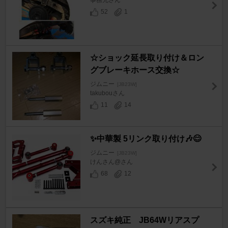
事務兄さん
52
1
☆ショック延長取り付け＆ロン
グブレーキホース交換☆
ジムニー
[JB23W]
takubouさん
11
14
✨中華製 5リンク取り付け🎶😊
ジムニー
[JB23W]
けんさん@さん
68
12
スズキ純正 JB64Wリアスプ