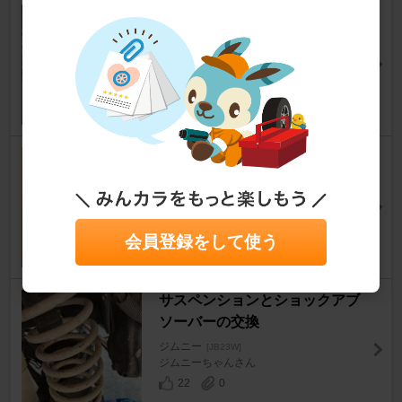
フロントラテラルロッド右側ブ
ッシュ交換
ジムニー
[JB23W]
暇人23号さん
17
0
リアショック交換
ジムニー
[JB23W]
戸田沢さん
10
0
会員登録をして使う
サスペンションとショックアブ
ソーバーの交換
ジムニー
[JB23W]
ジムニーちゃんさん
22
0