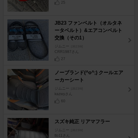
25
JB23 ファンベルト（オルタネ
ータベルト）&エアコンベルト
交換（その1）
ジムニー
[JB23W]
CRR1987さん
27
ノーブランド(^o^;) クールエア
ーカーシート
ジムニー
[JB23W]
kazwyさん
60
スズキ純正 リアマフラー
ジムニー
[JB23W]
tto11さん