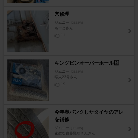
穴修理
ジムニー
[JB23W]
もーとさん
11
キングピンオーバーホール2️⃣
ジムニー
[JB23W]
暇人23号さん
19
今年春パンクしたタイヤのアレ
を補修
ジムニー
[JB23W]
素敵な齋藤飛鳥さんさん