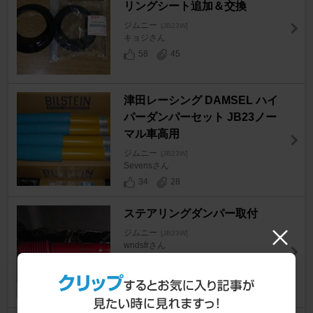
リングシート追加＆交換
ジムニー
[JB23W]
キョジさん
58
45
津田レーシング DAMSEL ハイ
パーダンパーセット JB23ノー
マル車高用
ジムニー
[JB23W]
Sevensさん
34
28
ステアリングダンパー取付
ジムニー
[JB23W]
wndsfrさん
17
1