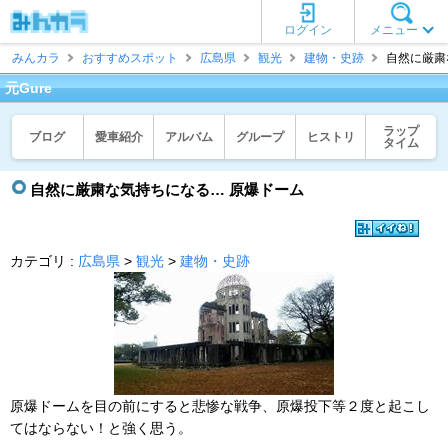
ログイン
メニュー
みんカラ
おすすめスポット
広島県
観光
建物・史跡
自然に厳粛な
元Gure
ラップ
ブログ
愛車紹介
アルバム
グループ
ヒストリ
タイム
自然に厳粛な気持ちになる… 原爆ドーム
カテゴリ :
広島県
>
観光
>
建物・史跡
原爆ドームを目の前にすると悲惨な戦争、原爆投下等２度と起こし
てはならない！と強く思う。