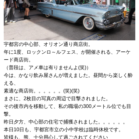
宇都宮の中心部、オリオン通り商店街。
年に1度、ロックンロ～ルフェス、が開催される、アーケ
ード商店街。
（普段は、アメ車は有りませんよ(笑)）
今は、かなり飲み屋さんが増えました。昼間から楽しく酔
える、
素適な商店街。。。。。。(笑)(笑)
まさに、2枚目の写真の周辺で目撃されました。
その後市内を移動して、私の職場の300メートル位でも目
撃。
昨日夕方、中心部の住宅で捕獲されました。。。。。。
本日10日も、宇都宮市立の小中学校は臨時休校です。
皆様も、熊、十分用心して過ごされてください