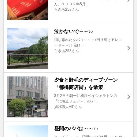
ん、１９８２年5月 ...
らきあ258さん
泣かないで～～♪♪
消し忘れたタバコ～～～♪回り続けるレコ
ード～～♪♪ 舘ひ ...
らきあ258さん
夕食と野毛のディープゾーン
「都橋商店街」を散策
3月2日の朝一に横浜ベイシェラトンの
「北海道フェア－」のデ ...
揚げ職人VIPさん
昼間のパパは～～♪♪
光ってる～～♪ 昼間のパパは男～～だぜ