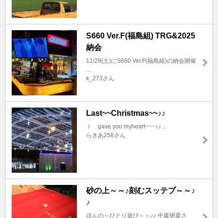
S660 Ver.F(福島組) TRG&2025
納会
11/29(土)にS660 Ver.F(福島組)の納会開催
...
k_273さん
Last~~Christmas~~♪♪
Ｉ gave you myheart~~~♪♪ ...
らきあ258さん
砂の上～～♪刻むスッテプ～～♪
♪
ほんの～ひとり遊び～～♪♪ 中森明菜さ