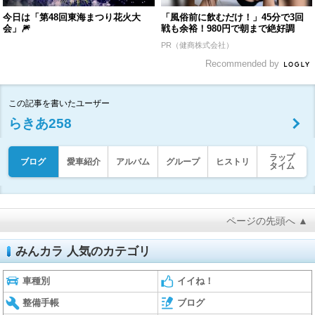
今日は「第48回東海まつり花火大
「風俗前に飲むだけ！」45分で3回
会」🎆
戦も余裕！980円で朝まで絶好調
PR（健商株式会社）
Recommended by
この記事を書いたユーザー
らきあ258
ラップ
ブログ
愛車紹介
アルバム
グループ
ヒストリ
タイム
ページの先頭へ ▲
みんカラ 人気のカテゴリ
車種別
イイね！
整備手帳
ブログ