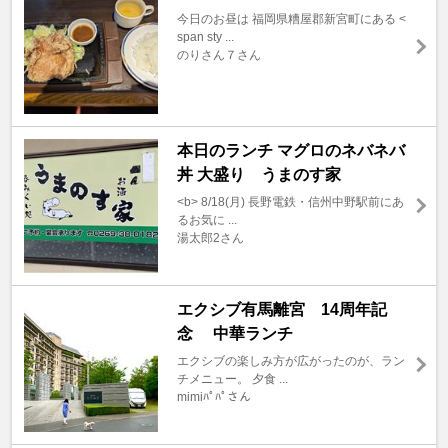
今日のお昼は 福岡県糟屋郡新宮町にある <
span sty ...
のりさん７さん
本日のランチ マグロのネバネバ
丼 大盛り うまのす家
<b> 8/18(月) 長野電鉄・信州中野駅前にあ
るお気に ...
湯太郎2さん
エクシブ有馬離宮 14周年記
念 中華ランチ
エクシブの楽しみ方が広がったのが、ラン
チメニュー。 夕食 ...
mimiﾊﾟﾊﾟさん