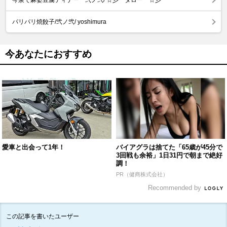
パリパリ焼餃子/弐ノ弐/ yoshimura
今あなたにおすすめ
愛車と出会って1年！
バイアグラは捨てた「65歳が45分で
3回戦も余裕」1日31円で朝まで絶好
調！
PR（健商株式会社）
Recommended by
この記事を書いたユーザー