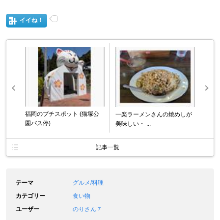
イイね！
福岡のプチスポット (猫塚公
一楽ラーメンさんの焼めしが
園バス停)
美味しい・ ...
記事一覧
テーマ
グルメ/料理
カテゴリー
食い物
ユーザー
のりさん７