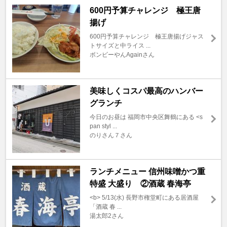
600円予算チャレンジ 極王唐
揚げ
600円予算チャレンジ 極王唐揚げジャス
トサイズと中ライス ...
ボンビーやんAgainさん
美味しくコスパ最高のハンバー
グランチ
今日のお昼は 福岡市中央区舞鶴にある <s
pan styl ...
のりさん７さん
ランチメニュー 信州味噌かつ重
特盛 大盛り ②酒蔵 春海亭
<b> 5/13(水) 長野市権堂町にある居酒屋
「酒蔵 春 ...
湯太郎2さん