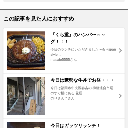
この記事を見た人におすすめ
『くら重』のハンバ〜～～
グ！！！
今日のランチにいただきました〜💪 <span
style ...
masato5555さん
今日は豪勢な牛丼でお昼・・・
今日は福岡市中央区春吉の 柳橋連合市場
のすぐ横にある 花屋 ...
のりさん７さん
今日はガッツリランチ！