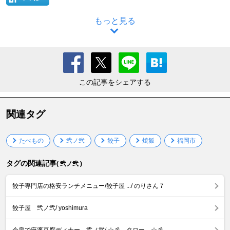
もっと見る
この記事をシェアする
関連タグ
たべもの
弐ノ弐
餃子
焼飯
福岡市
タグの関連記事
( 弐ノ弐 )
餃子専門店の格安ランチメニュー/餃子屋 .../ のりさん７
餃子屋 弐ノ弐/ yoshimura
今泉で麻婆豆腐ディナー 弐ノ弐/ ☆彡 タロー ☆彡