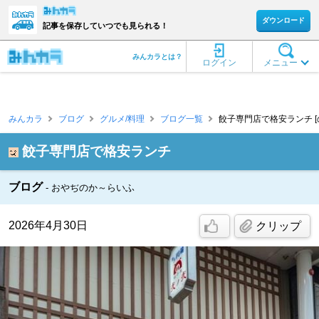
ダウンロード
記事を保存していつでも見られる！
みんカラとは？
ログイン
メニュー
みんカラ
ブログ
グルメ/料理
ブログ一覧
餃子専門店で格安ランチ [
餃子専門店で格安ランチ
ブログ
おやぢのか～らいふ
2026年4月30日
クリップ