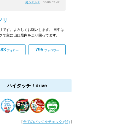
何シテル？
08/06 03:47
ノリ
リです。よろしくお願いします。 日中は
クで主に山口県内を走り回ってます。
583
795
フォロー
フォロワー
ハイタッチ！drive
[
全てのバッジをチェック (66)
]