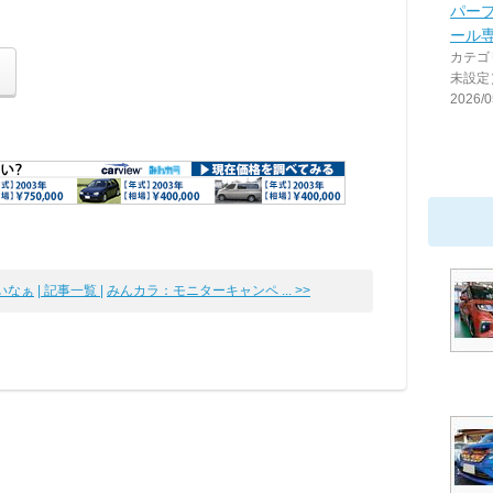
パー
ール
カテゴ
未設定
2026/0
なぁ
| 記事一覧 |
みんカラ：モニターキャンペ ... >>