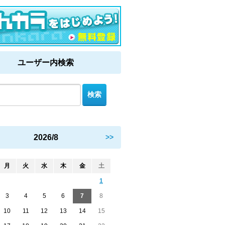
ユーザー内検索
2026/8
>>
月
火
水
木
金
土
1
3
4
5
6
7
8
10
11
12
13
14
15