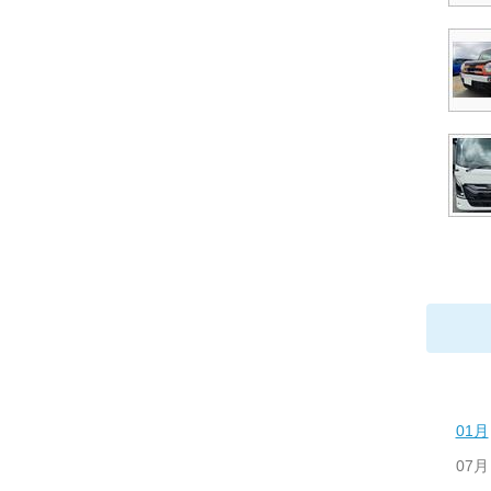
01月
07月