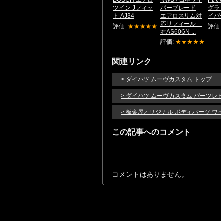
ツイン Jフィッ
パーブレード
グラ
ト AJ34
エアロスリム対
イパ
応リフィール
評価:
★★★★★
評価
右AS60GN ...
評価:
★★★★★
関連リンク
> ダイハツ ムーヴカスタム トップ
> ダイハツ ムーヴカスタム パーツレ
> 板金屋オリジナル ボディパーツ 
この記事へのコメント
コメントはありません。