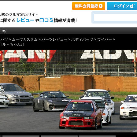
イハツ
>
ムーヴカスタム
>
パーツレビュー
>
ボディパーツ
>
ワイパー
>
[ル～ちゃん♪]