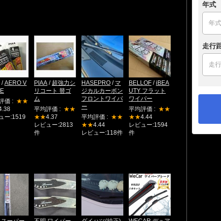
年式
走行
/
AERO V
PIAA
/
超強力シ
HASEPRO
/
マ
BELLOF
/
iBEA
E
リコート 替ゴ
ジカルカーボン
UTY フラット
ム
フロントワイパ
ワイパー
評価 :
★★
ー
4.38
平均評価 :
★★
平均評価 :
★★
ー:1519
★★
4.37
平均評価 :
★★
★★
4.44
レビュー:2813
★★
4.44
レビュー:1594
件
レビュー:118件
件
A スーパー
不明 ワイパー
ダイハツ(純正)
WECAR デュア