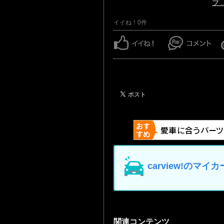
ブ ..
イイね！0件
carview!の
関連コンテンツ