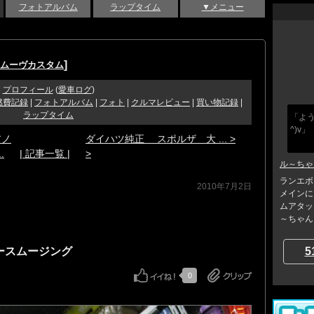
フォトアルバム
ラップタイム
▼メニュー
]
 ムーヴカスタム
プロフィール
(
愛車ログ
)
燃費記録
|
フォトアルバム
|
フォト
|
クルマレビュー
|
買い物記録
|
ラップタイム
「よ
^)v」
アノ
ダイハツ純正 スポルザ 大 ... >
.
| 記事一覧 |
>
ル～ちゃ
ランエボ
2010年7月2日
メインに
ムアタッ
～ちゃん..
パースムージング
5
0