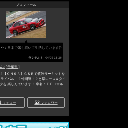
プロフィール
うやく日本で落ち着いて生活しています(^
何シテル？
04/05 13:26
ん♪
[
千葉県
]
４【ＣＮ９Ａ】ＧＳＲで筑波サーキットを
 ライバル！？仲間達！？と草レース＆タイ
クを 楽しんでいます！ 車名：ＴＦＨ☆ル
.
1
52
フォロー
フォロワー