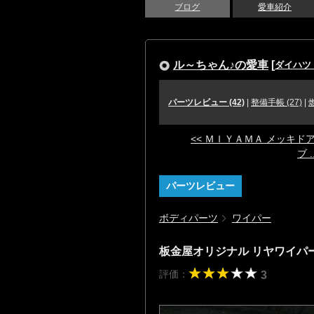
ブログ
愛車紹介
ル～ちゃん♪の愛車
[
ダイハツ
パーツレビュー (42)
|
整備手帳 (27)
|
<< ＭＩＹＡＭＡ メッキド
ブ ..
パーツレビュー
ボディパーツ
ワイパー
板金屋オリジナル リヤワイ
評価：
3