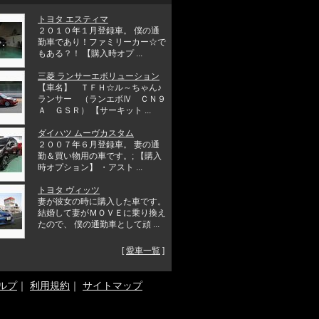
トヨタ エスティマ
２０１０年１月登録車。 僕の通
勤車であり！ファミリーカー☆で
もある？！ 【購入時オプ ...
三菱 ランサーエボリューション
【車名】 ＴＦＨ☆ル～ちゃん♪
ランサー （ランエボⅣ ＣＮ９
Ａ ＧＳＲ） 【サーキット ...
ダイハツ ムーヴカスタム
２００７年６月登録車。 妻の通
勤＆買い物用の車です。; 【購入
時オプション】 ・アスト ...
トヨタ ヴィッツ
妻が彼女の時に購入した車です。
結婚して妻がＭＯＶＥに乗り換え
たので、 僕の通勤車として頑 ...
[
愛車一覧
]
ルプ
｜
利用規約
｜
サイトマップ