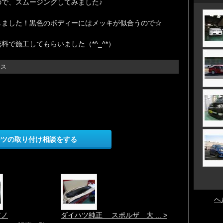
で、スムージングしてみました♪
しました！黒色のボディーにはメッキが似合うので☆
で施工してもらいました（*^_^*）
イス
ーツの取り付け相談をする
ヘ
アノ
ダイハツ純正 スポルザ 大 ... >