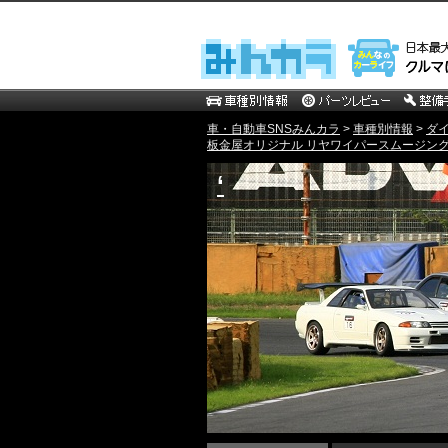
車・自動車SNSみんカラ
>
車種別情報
>
ダ
板金屋オリジナル リヤワイパースムージング 
‘