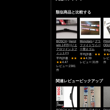
類似商品と比較する
BOSCH
/
Aerot
Monotaro
/
グラ
PIAA
win J-FIT(+) / エ
ファイトワイパ
OGU
アロツイン J-フ
ー替えゴム
平均
ィット(+)
平均評価 :
★★
★★
平均評価 :
★★
★★
4.39
レビュ
★★
4.47
レビュー:31件
件
レビュー:2381
件
関連レビューピックアップ
BOSCH エアロ
NWB / 日本ワイ
PIA