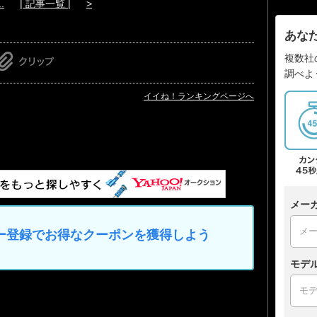
.
| 記事一覧 |
>
あな
複数社
調べよ
イイね！ランキングページへ
メー
マイカー登録でお得なクーポンを獲得しよう
モデ