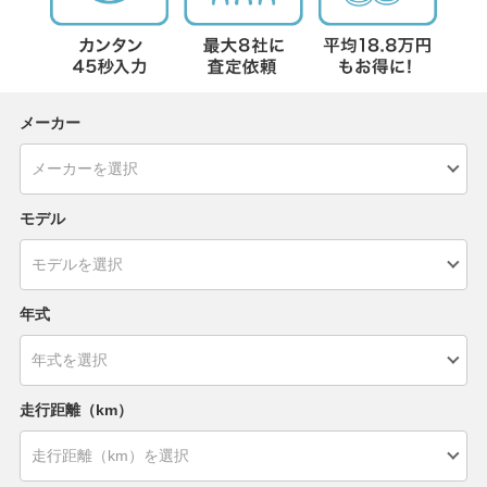
メーカー
モデル
年式
走行距離（km）