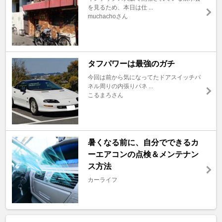
を見るため、本日は仕 ...
muchachoさん
タフパワーは最強のガチ
今回は前から気になってたドアスイッチパ
ネル周りの内張りパネ ...
こるまろさん
暑くなる前に、自分でできるカ
ーエアコンの点検＆メンテナン
ス方法
カーライフ