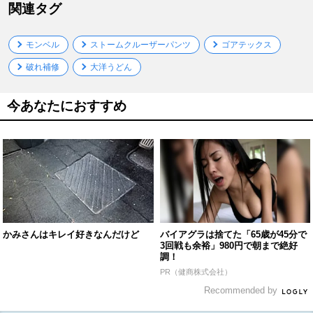
関連タグ
モンベル
ストームクルーザーパンツ
ゴアテックス
破れ補修
大洋うどん
今あなたにおすすめ
かみさんはキレイ好きなんだけど
バイアグラは捨てた「65歳が45分で
3回戦も余裕」980円で朝まで絶好
調！
PR（健商株式会社）
Recommended by