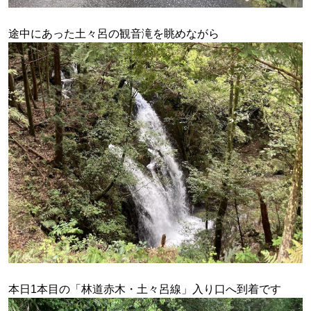
途中にあった土々呂の観音滝を眺めながら
本日1本目の「林道赤木・土々呂線」入り口へ到着です