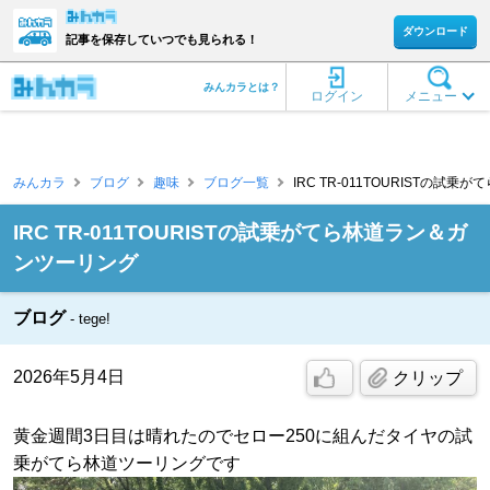
ダウンロード
記事を保存していつでも見られる！
みんカラとは？
ログイン
メニュー
みんカラ
ブログ
趣味
ブログ一覧
IRC TR-011TOURISTの試
IRC TR-011TOURISTの試乗がてら林道ラン＆ガ
ンツーリング
ブログ
tege!
2026年5月4日
クリップ
黄金週間3日目は晴れたのでセロー250に組んだタイヤの試
乗がてら林道ツーリングです