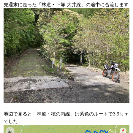
先週末に走った「林道・下塚-大井線」の途中に合流します
地図で見ると「林道・穂の内線」は
紫色のルートで
3.9ｋｍ
でした