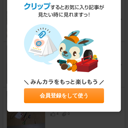
CN-HG901チェーンへ交換後2
回目の洗浄メンテナンス
その他
てっちゃん＠さん
5
0
ボトムブラケットのクラック～
交換
その他
やみかぷさん
0
0
リヤシフトワイヤー交換
会員登録をして使う
その他
ジロオゴスさん
4
0