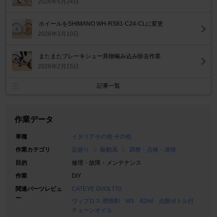
2026年5月24日
ホイールをSHIMANO WH-RS81-C24‐CLに変更
2026年3月10日
またまたブレーキシュー異物噛み込み除去作業
2026年2月15日
記事一覧
作業データ
車種
イタリアその他 その他
作業カテゴリ
足廻り
駆動系
調整・点検・清掃
目的
修理・故障・メンテナンス
作業
DIY
関連パーツレビュ
CATEYE GVOLT70
ー
ヴィプロス 潤滑剤 W3 62ml 点眼ボトル付
チェーンオイル