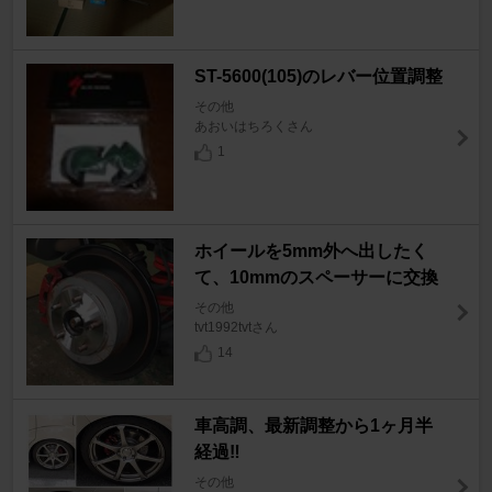
ST-5600(105)のレバー位置調整
その他
あおいはちろくさん
1
ホイールを5mm外へ出したく
て、10mmのスペーサーに交換
その他
tvt1992tvtさん
14
車高調、最新調整から1ヶ月半
経過‼️
その他