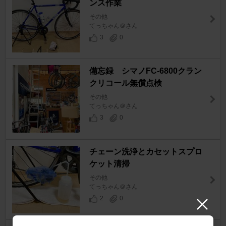
ンス作業
その他
てっちゃん＠さん
3
0
備忘録 シマノFC-6800クラン
クリコール無償点検
その他
てっちゃん＠さん
3
0
チェーン洗浄とカセットスプロ
ケット清掃
その他
てっちゃん＠さん
2
0