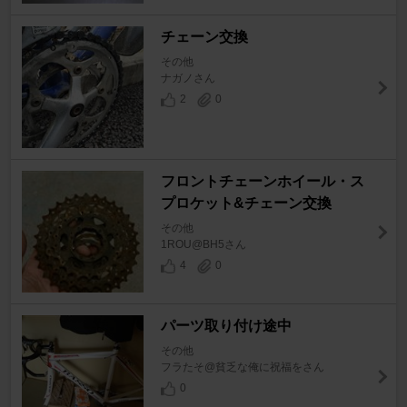
チェーン交換
その他
ナガノさん
2
0
フロントチェーンホイール・ス
プロケット&チェーン交換
その他
1ROU@BH5さん
4
0
パーツ取り付け途中
その他
フラたそ@貧乏な俺に祝福をさん
0