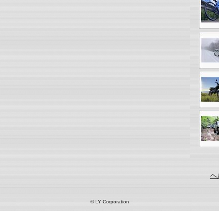
ヘ
© LY Corporation