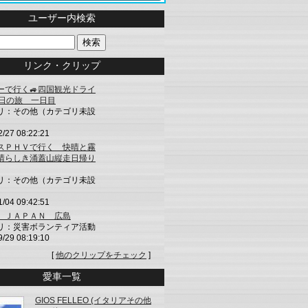
ユーザー内検索
リンク・クリップ
ーで行く🚙四国観光ドライ
5日の旅 一日目
リ：その他（カテゴリ未設
2/27 08:22:21
スＰＨＶで行く 快晴と霧
晴らしき涌蓋山縦走日帰り
リ：その他（カテゴリ未設
1/04 09:42:51
 ＪＡＰＡＮ 広島
リ：災害ボランティア活動
9/29 08:19:10
[
他のクリップをチェック
]
愛車一覧
GIOS FELLEO (イタリアその他