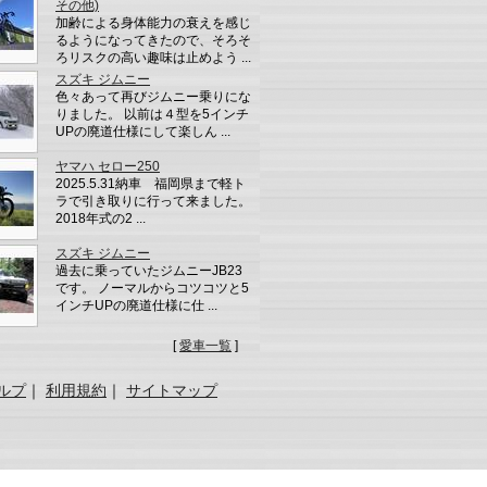
その他)
加齢による身体能力の衰えを感じ
るようになってきたので、そろそ
ろリスクの高い趣味は止めよう ...
スズキ ジムニー
色々あって再びジムニー乗りにな
りました。 以前は４型を5インチ
UPの廃道仕様にして楽しん ...
ヤマハ セロー250
2025.5.31納車 福岡県まで軽ト
ラで引き取りに行って来ました。
2018年式の2 ...
スズキ ジムニー
過去に乗っていたジムニーJB23
です。 ノーマルからコツコツと5
インチUPの廃道仕様に仕 ...
[
愛車一覧
]
ルプ
｜
利用規約
｜
サイトマップ