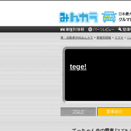
車・自動車SNSみんカラ
>
車種別情報
>
スズキ
>
ジ
tege!
ブログ
愛車紹介
てっちゃん＠の愛車
[
スズキ 