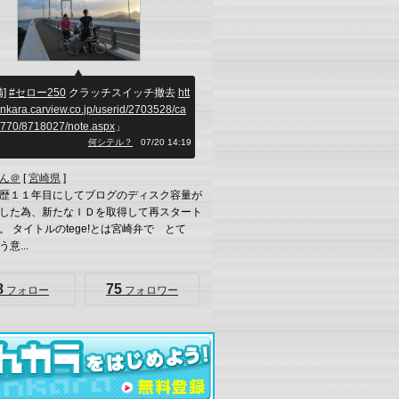
備]
#セロー250
クラッチスイッチ撤去
htt
inkara.carview.co.jp/userid/2703528/ca
4770/8718027/note.aspx
」
何シテル？
07/20 14:19
ん＠
[
宮崎県
]
歴１１年目にしてブログのディスク容量が
した為、新たなＩＤを取得して再スタート
。 タイトルのtege!とは宮崎弁で とて
意...
8
75
フォロー
フォロワー