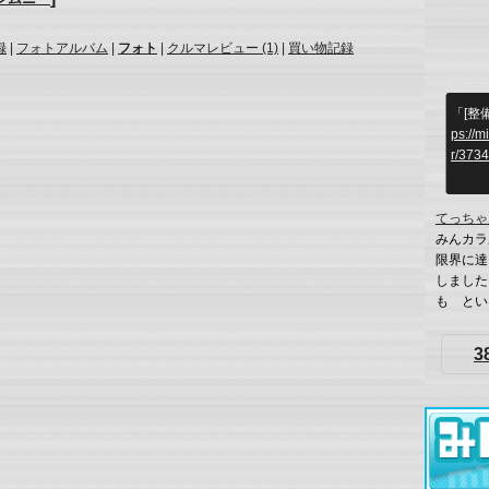
録
|
フォトアルバム
|
フォト
|
クルマレビュー (1)
|
買い物記録
「[整
ps://m
r/373
てっちゃ
みんカラ
限界に達
しました
も という
3