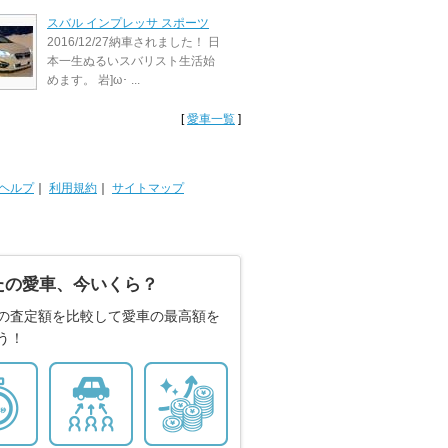
スバル インプレッサ スポーツ
2016/12/27納車されました！ 日
本一生ぬるいスバリスト生活始
めます。 岩]ω･ ...
[
愛車一覧
]
ヘルプ
｜
利用規約
｜
サイトマップ
たの愛車、今いくら？
の査定額を比較して愛車の最高額を
う！