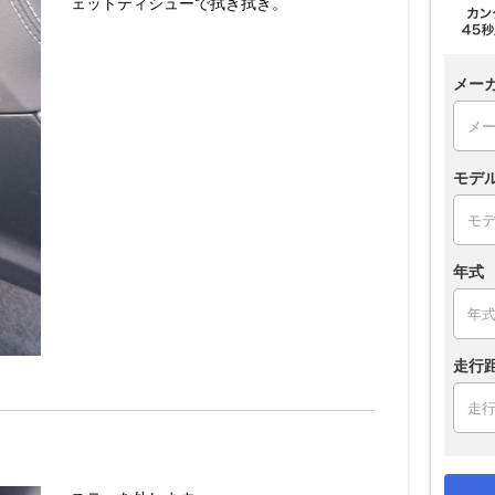
ェットティシューで拭き拭き。
メー
モデ
年式
走行