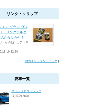
リンク・クリップ
ロエン グランドC4
] ドリンクホルダ
ほのかな明かりを
リ：その他（カテゴリ
）
5/18 19:32:20
[
他のクリップをチェック
]
愛車一覧
スバル クロストレック
後日詳細追加