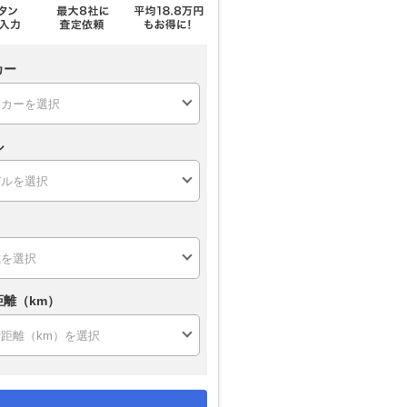
カー
ル
距離（km）