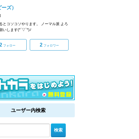
(ピーズ）
]
るとコソコソやります。 ノーマル派 よろ
いします(*´▽`*)ﾉ
2
2
フォロー
フォロワー
ユーザー内検索