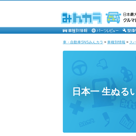
車・自動車SNSみんカラ
>
車種別情報
>
ス
日本一 生ぬる