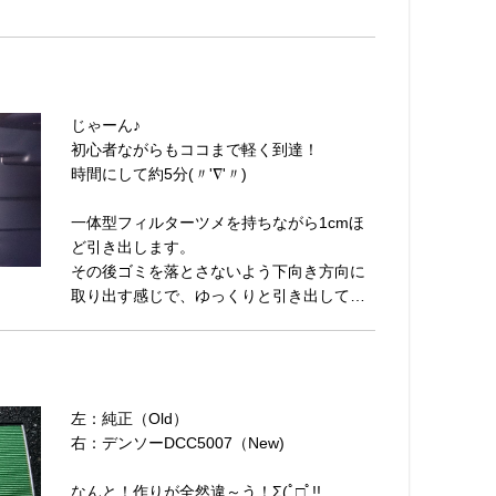
じゃーん♪
初心者ながらもココまで軽く到達！
時間にして約5分(〃'∇'〃)ゝ
一体型フィルターツメを持ちながら1cmほ
ど引き出します。
その後ゴミを落とさないよう下向き方向に
取り出す感じで、ゆっくりと引き出して…
左：純正（Old）
右：デンソーDCC5007（New)
なんと！作りが全然違～う！Σ(ﾟ□ﾟ!!