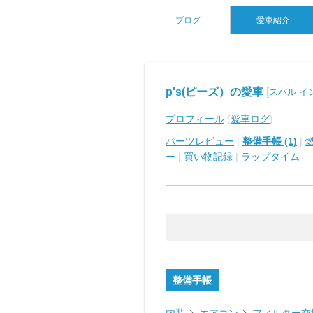
ブログ
愛車紹介
p's(ピーズ）の愛車
[
スバル イ
プロフィール
(
愛車ログ
)
パーツレビュー
|
整備手帳 (1)
|
ー
|
買い物記録
|
ラップタイム
整備手帳