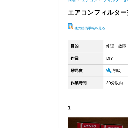
内装
エアコン
フィルター交
エアコンフィルター
他の整備手帳を見る
目的
修理・故障
作業
DIY
難易度
初級
作業時間
30分以内
1