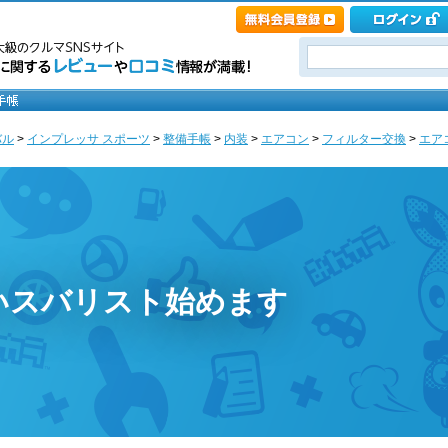
バル
>
インプレッサ スポーツ
>
整備手帳
>
内装
>
エアコン
>
フィルター交換
>
エア
いスバリスト始めます