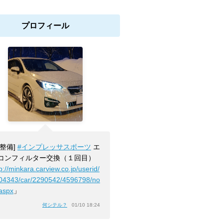
プロフィール
[整備]
#インプレッサスポーツ
エ
コンフィルター交換（１回目）
p://minkara.carview.co.jp/userid/
04343/car/2290542/4596798/no
.aspx
」
何シテル？
01/10 18:24