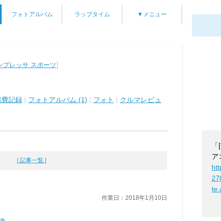
フォトアルバム
ラップタイム
▼メニュー
]
ンプレッサ スポーツ
燃費記録
|
フォトアルバム (1)
|
フォト
|
クルマレビュ
「
ア
| 記事一覧 |
htt
27
te
作業日：2018年1月10日