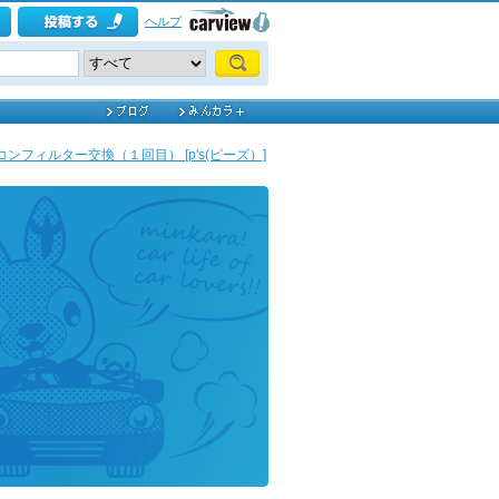
ヘルプ
コンフィルター交換（１回目） [p's(ピーズ）]