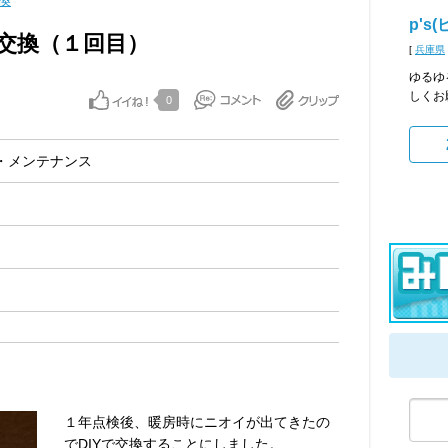
換
p's
交換（１回目）
[
兵庫県
ゆるゆ
しくお願
0
・メンテナンス
１年点検後、暖房時にニオイが出てきたの
でDIYで交換することにしました。