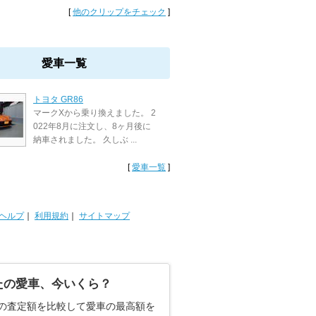
[
他のクリップをチェック
]
愛車一覧
トヨタ GR86
マークXから乗り換えました。 2
022年8月に注文し、8ヶ月後に
納車されました。 久しぶ ...
[
愛車一覧
]
ヘルプ
｜
利用規約
｜
サイトマップ
たの愛車、今いくら？
の査定額を比較して愛車の最高額を