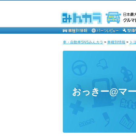
車・自動車SNSみんカラ
>
車種別情報
>
ト
おっきー@マー