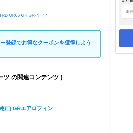
走行
TRD
GR86
GR
GRパーツ
マイカー登録でお得なクーポンを獲得しよう
パーツ の関連コンテンツ )
純正) GRエアロフィン
ん