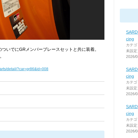
SARD
cing
カテゴ
車検のついでにGRメンバーブレースセットと共に装着。
未設定
。
2026/0
parts/detail/?car=gr86&id=008
SARD
cing
カテゴ
未設定
2026/0
SARD
cing
カテゴ
未設定
2026/0