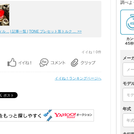
調べよ
 ...
| 記事一覧 |
TONE プレセット形トルク ... >>
イイね！0件
メー
イイね！ランキングページへ
モデ
年式