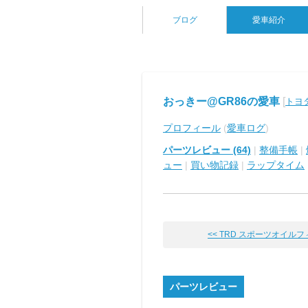
ブログ
愛車紹介
おっきー@GR86の愛車
[
トヨタ
プロフィール
(
愛車ログ
)
パーツレビュー (64)
|
整備手帳
|
ュー
|
買い物記録
|
ラップタイム
<< TRD スポーツオイルフィル
パーツレビュー