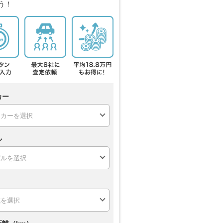
う！
カー
ル