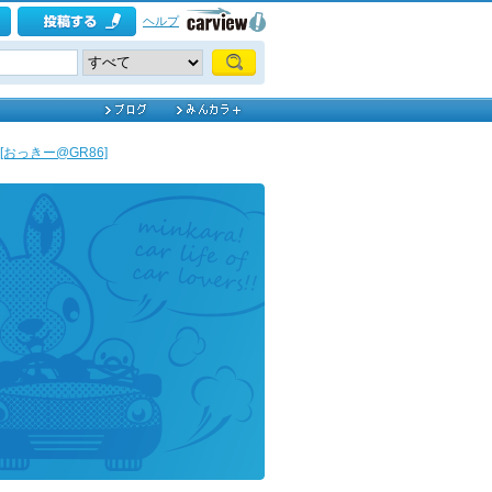
ヘルプ
[おっきー@GR86]