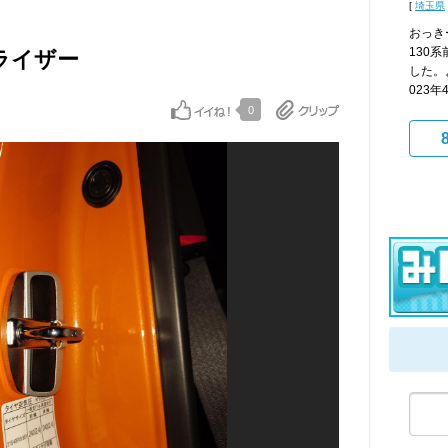
[
埼玉県
おっき
130
ビライザー
した。
023年4
0