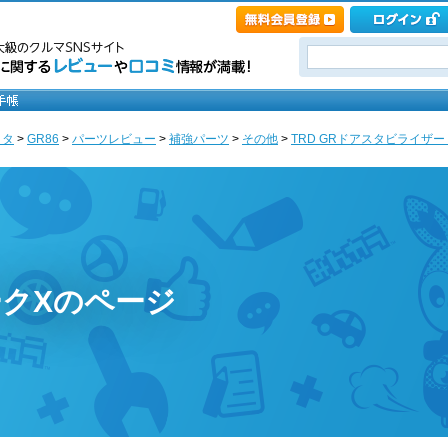
ヨタ
>
GR86
>
パーツレビュー
>
補強パーツ
>
その他
>
TRD GRドアスタビライザー 
クXのページ