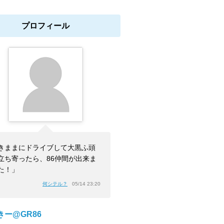
プロフィール
きままにドライブして大黒ふ頭
立ち寄ったら、86仲間が出来ま
た！」
何シテル？
05/14 23:20
きー@GR86