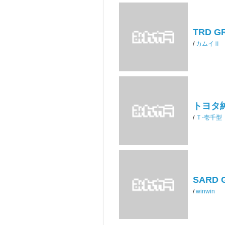
TRD
/
カムイⅡ
トヨタ
/
Ｔ-壱千型
SARD G
/
winwin