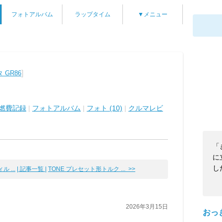
フォトアルバム
ラップタイム
▼メニュー
]
 GR86
燃費記録
|
フォトアルバム
|
フォト (10)
|
クルマレビ
「
に
し
 ...
| 記事一覧 |
TONE プレセット形トルク ... >>
2026年3月15日
おっ