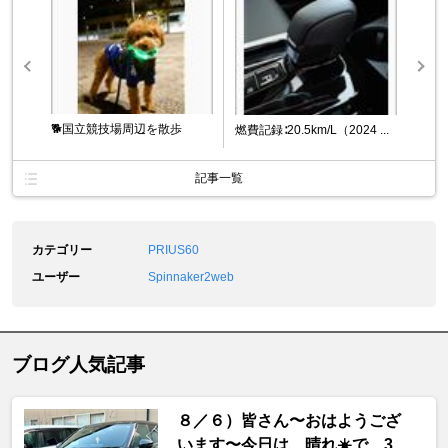
🐕️国立競技場周辺を散歩
燃費記録∶20.5km/L（2024 ...
記事一覧
カテゴリー
PRIUS60
ユーザー
Spinnaker2web
ブログ人気記事
８／６）皆さん〜おはようござ
います〜今日は、晴れ☀️で、3