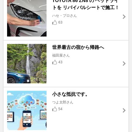
TOYOTA 86 ZN8 の ヘッドライ
トを リバイバルシートで施工！
ハセ・プロさん
63
世界最古の宿から帰路へ
福田屋さん
43
小さな抵抗です。
つよ太郎さん
54