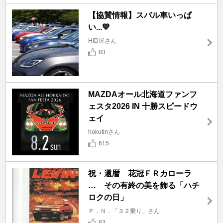
【協賛情報】スバル車いっぱ
い...💙
HID屋さん
83
MAZDAオール北海道ファンフ
ェスタ2026 IN 十勝スピードウ
ェイ
hokutinさん
615
祝・還暦 花冠ＦＲカローラ
… その有終の美を飾る「ハチ
ロクの日」
Ｐ．Ｎ．「３２乗り」さん
83