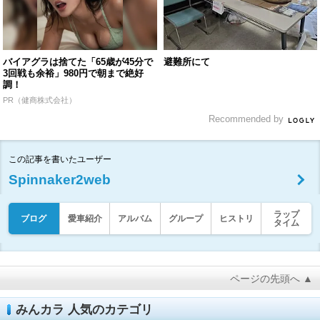
バイアグラは捨てた「65歳が45分で
避難所にて
3回戦も余裕」980円で朝まで絶好
調！
PR（健商株式会社）
Recommended by
この記事を書いたユーザー
Spinnaker2web
ラップ
ブログ
愛車紹介
アルバム
グループ
ヒストリ
タイム
ページの先頭へ ▲
みんカラ 人気のカテゴリ