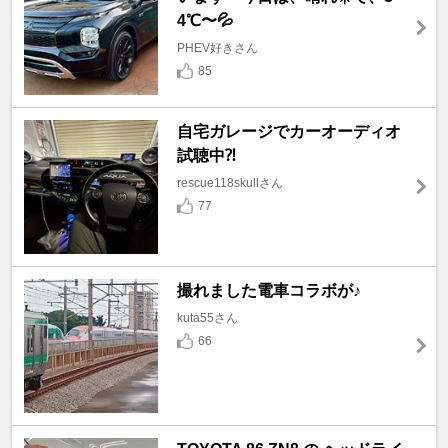
4℃〜💦
PHEV好きさん
85
自宅ガレージでカーオーディオ
試聴中⁈
rescue118skullさん
77
撮れました電車コラボが♪
kuta55さん
66