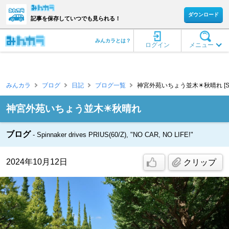
ダウンロード
記事を保存していつでも見られる！
みんカラとは？
ログイン
メニュー
みんカラ
ブログ
日記
ブログ一覧
神宮外苑いちょう並木☀秋晴れ [Spin
神宮外苑いちょう並木☀秋晴れ
ブログ
Spinnaker drives PRIUS(60/Z), "NO CAR, NO LIFE!"
2024年10月12日
クリップ