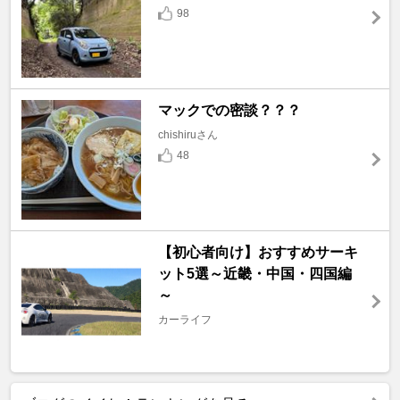
98
マックでの密談？？？
chishiruさん
48
【初心者向け】おすすめサーキ
ット5選～近畿・中国・四国編
～
カーライフ