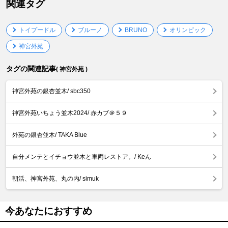
関連タグ
トイプードル
ブルーノ
BRUNO
オリンピック
神宮外苑
タグの関連記事
( 神宮外苑 )
神宮外苑の銀杏並木/ sbc350
神宮外苑いちょう並木2024/ 赤カブ＠５９
外苑の銀杏並木/ TAKA Blue
自分メンテとイチョウ並木と車両レストア。/ Keん
朝活、神宮外苑、丸の内/ simuk
今あなたにおすすめ