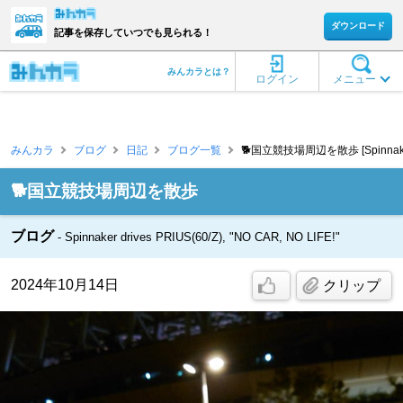
ダウンロード
記事を保存していつでも見られる！
みんカラとは？
ログイン
メニュー
みんカラ
ブログ
日記
ブログ一覧
🐕️国立競技場周辺を散歩 [Spinnake
🐕️国立競技場周辺を散歩
ブログ
Spinnaker drives PRIUS(60/Z), "NO CAR, NO LIFE!"
2024年10月14日
クリップ