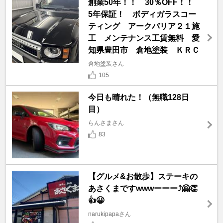
創業50年！！ 30％OFF！！
5年保証！ ボディガラスコー
ティング アークバリア２１施
工 メンテナンス工賃無料 愛
知県豊田市 倉地塗装 ＫＲＣ
倉地塗装さん
105
今日も晴れた！（無職128日
目）
らんさまさん
83
【グルメ&お散歩】ステーキの
あさくまですwwwーーー⤴️🤗👏
👍😀
narukipapaさん