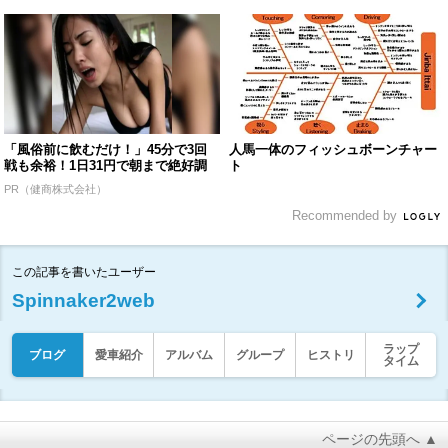
「風俗前に飲むだけ！」45分で3回
人馬一体のフィッシュボーンチャー
戦も余裕！1日31円で朝まで絶好調
ト
PR（健商株式会社）
Recommended by
この記事を書いたユーザー
Spinnaker2web
ラップ
ブログ
愛車紹介
アルバム
グループ
ヒストリ
タイム
ページの先頭へ ▲