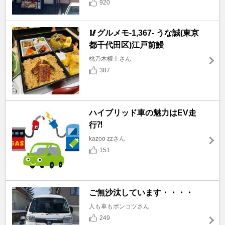
920
🥢グルメモ-1,367- うな誠(東京
都千代田区)江戸前鰻
桃乃木權士さん
387
ハイブリッド車の魅力はEV走
行⁈
kazoo zzさん
151
ご無沙汰しています・・・・
人も車もポンコツさん
249