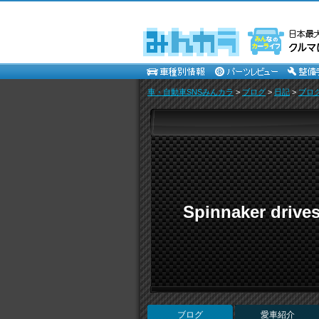
車・自動車SNSみんカラ
>
ブログ
>
日記
>
ブロ
Spinnaker drive
ブログ
愛車紹介