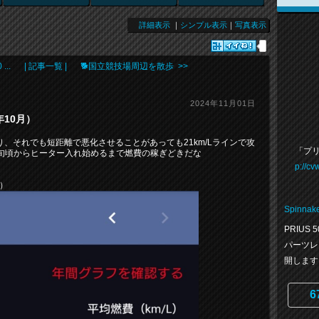
詳細表示
｜
シンプル表示
｜
写真表示
..
| 記事一覧 |
🐕️国立競技場周辺を散歩 >>
2024年11月01日
4年10月）
り、それでも短距離で悪化させることがあっても21km/Lラインで攻
「プリ
旬頃からヒーター入れ始めるまで燃費の稼ぎどきだな
p://c
8）
Spinnak
PRIUS
パーツレ
開します
6