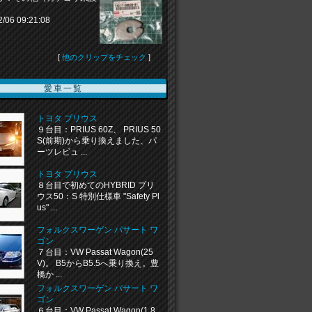
2/06 09:21:08
[
他のクリップをチェック
]
愛車一覧
トヨタ プリウス
９台目：PRIUS 60Z、 PRIUS 50
S(前期)から乗り換えました、パ
ーツレビュ ...
トヨタ プリウス
８台目で初めてのHYBRID プリ
ウス50：S 特別仕様車 "Safety Pl
us" ...
フォルクスワーゲン パサート ワ
ゴン
７台目：VW Passat Wagon(25
V)。 B5からB5.5へ乗り換え。豊
橋か ...
フォルクスワーゲン パサート ワ
ゴン
６台目：VW Passat Wagon(1.8