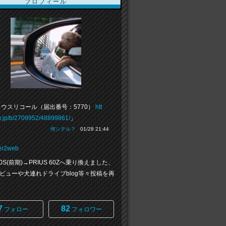
プロフィール
ウスリコール（届出番号：5770）
htt
vw.jp/b/2709952/48899861/
」
何シテル？
01/28 21:44
er2web
 50S(前期)→PRIUS 60Zへ乗り換えました、
ビューや犬連れドライブblog等々投稿を再
7
82
フォロー
フォロワー