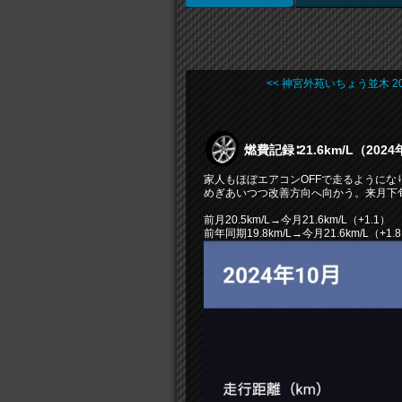
<< 神宮外苑いちょう並木 20 .
燃費記録∶21.6km/L（202
家人もほぼエアコンOFFで走るようにな
めぎあいつつ改善方向へ向かう。来月下
前月20.5km/L→今月21.6km/L（+1.1）
前年同期19.8km/L→今月21.6km/L（+1.