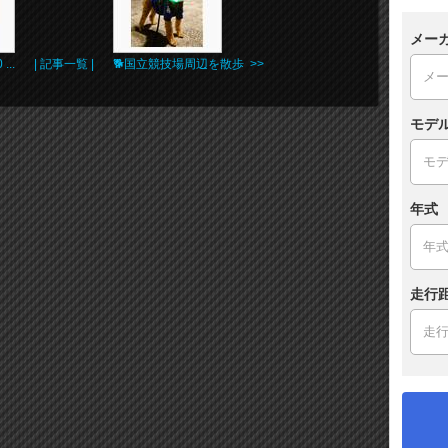
メー
..
| 記事一覧 |
🐕️国立競技場周辺を散歩 >>
モデ
年式
走行