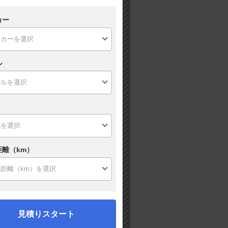
カー
ル
距離（km）
見積りスタート