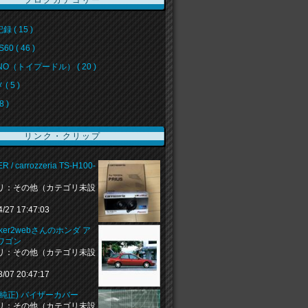
ブログカテゴリー
 ( 15 )
60 ( 46 )
NO（トイプードル） ( 20 )
( 5 )
8 )
リンク・クリップ
R / carrozzeria TS-H100-
リ：その他（カテゴリ未設
4/27 17:47:03
naker2webさんのホンダ ア
ワゴン
リ：その他（カテゴリ未設
3/07 20:47:17
(純正) バイザーカバー
リ：その他（カテゴリ未設