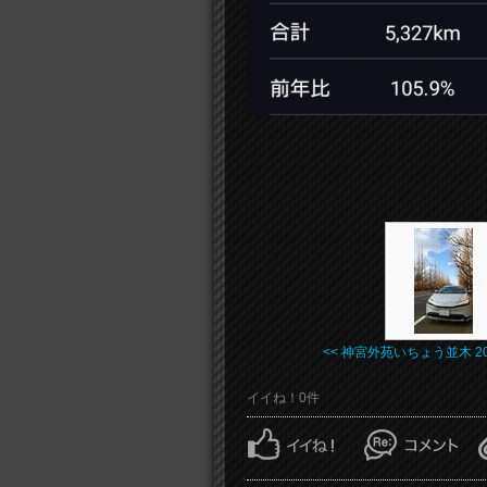
<< 神宮外苑いちょう並木 20 .
イイね！0件