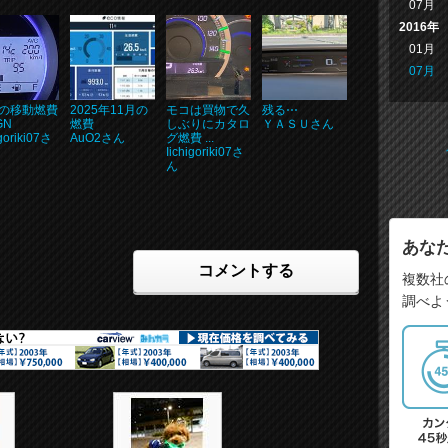
07月
2016年
01月
07月
の移動燃費
2025年11月の
モコは買物で久
残る⋯
GN
燃費
しぶりにカタロ
ＹＡＳＵさん
igoriki07さ
AuO2さん
グ燃費 ...
Iichigoriki07さ
ん
あな
コメントする
複数社
調べよ