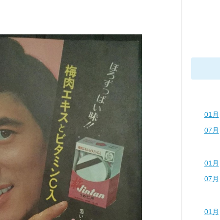
01月
07月
01月
07月
01月