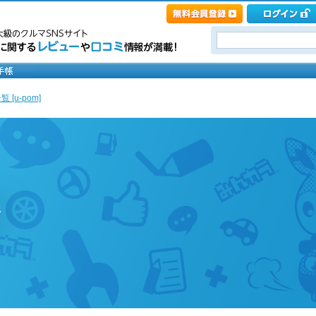
 [u-pom]
ジ