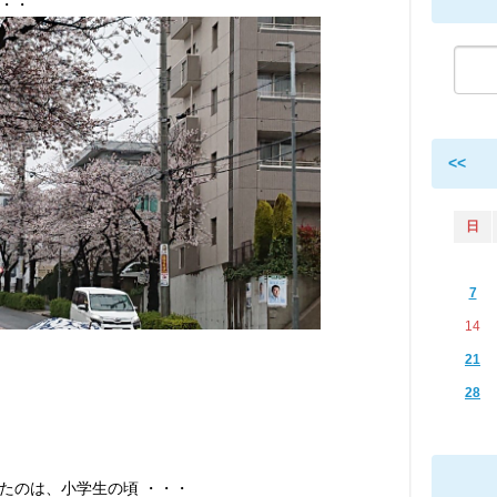
・・
<<
日
7
14
21
28
たのは、小学生の頃 ・・・