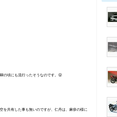
生🎒の頃にも流行ったそうなのです。😮
の時空を共有した事も無いのですが、仁丹は、麻疹の様に