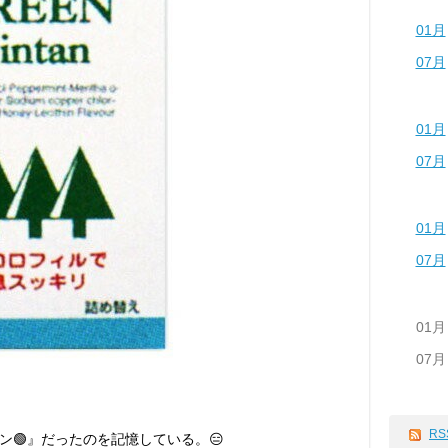
01月
07月
01月
07月
01月
07月
01月
07月
RS
ン🟢』だったのを記憶している。😑