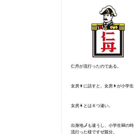
仁丹が流行ったのである。
女房👩に話すと、女房👩が小学
女房👩とは６つ違い。
出身地🗾も違うし、小学生🎒
流行った様ですぜ親分。