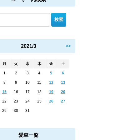
2021/3
>>
月
火
水
木
金
土
1
2
3
4
5
6
8
9
10
11
12
13
15
16
17
18
19
20
22
23
24
25
26
27
29
30
31
愛車一覧