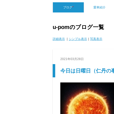
ブログ
*
愛車紹介
u-pomのブログ一覧
詳細表示
｜
シンプル表示
｜
写真表示
2021年03月28日
今日は日曜日（仁丹の事