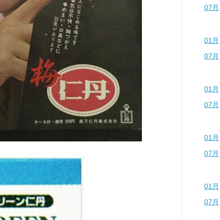
07月
01月
07月
01月
07月
01月
07月
01月
07月