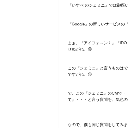
『いすべ のジェミニ』では御座い
『Google』の新しいサービスの
まぁ、『アイフォ～ン📱』『ID
せぬがね。😑
この『ジェミニ』と言うものはです
ですがね。😑
で、この『ジェミニ』のCMで・
て』・・・と言う質問を、気色の
なので、僕も同じ質問をしてみま