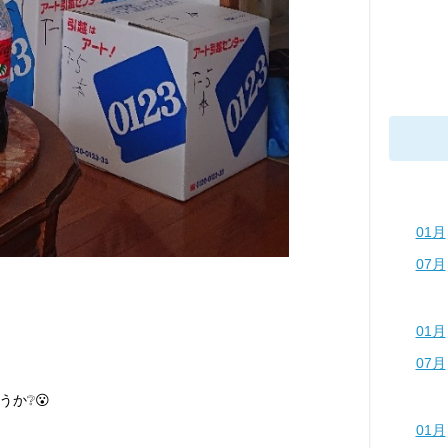
01月
07月
01月
07月
か❔😮
01月