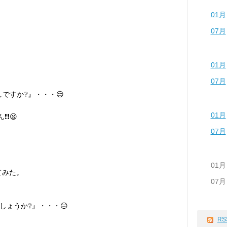
01月
07月
01月
07月
しですか❔』・・・😑
01月
❗❗😦
07月
01月
てみた。
07月
しょうか❔』・・・😑
RS