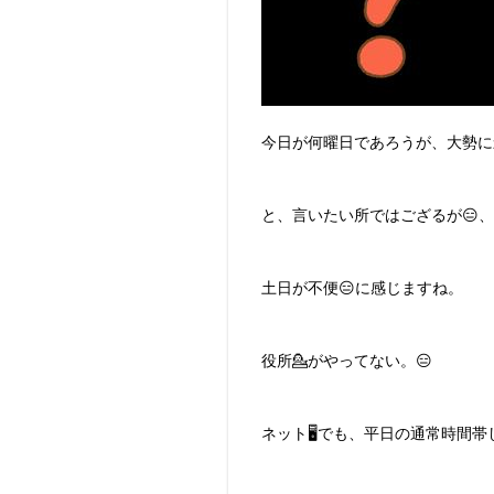
今日が何曜日であろうが、大勢に
と、言いたい所ではござるが😑
土日が不便😑に感じますね。
役所💁がやってない。😑
ネット🖥️でも、平日の通常時間