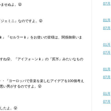
07月
ませぬよ。😮
01月
『ジェミニ』なのですよ。😮
07月
O📱』『セルラー📱』をお使いの皆様は、関係御座いま
01月
07月
ね😮、『アイフォ～ン📱』の『尻🍑』みたいなもの
01月
07月
・・『ヨーロッパで音楽を楽しむアイデアを100個考え
悪い男がするのですよ。😮
01月
07月
したよ。😮