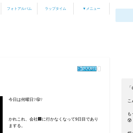
フォトアルバム
ラップタイム
▼メニュー
「@
今日は何曜日❔🤤❔
こ
も
かれこれ、会社🏢に行かなくなって9日目であり
😰
まする。