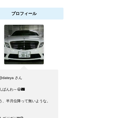
プロフィール
dateya さん
んばんわ～😃🌃
う、半月位降って無いような。