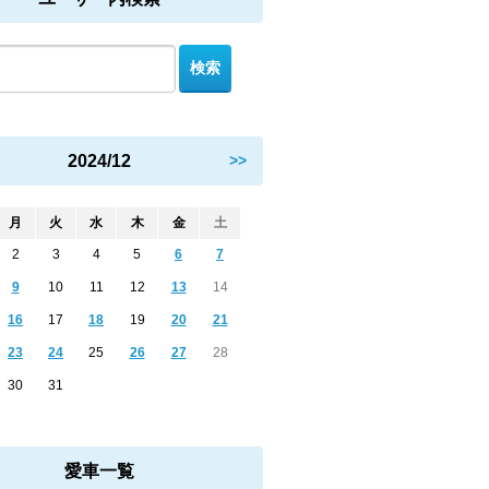
2024/12
>>
月
火
水
木
金
土
2
3
4
5
6
7
9
10
11
12
13
14
16
17
18
19
20
21
23
24
25
26
27
28
30
31
愛車一覧