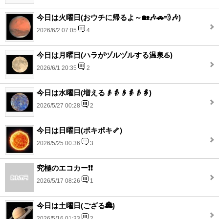
今日は火曜日(おウチに帰るよ～🏡🎶🚗💨🎶)
2026/6/2 07:05
4
今日は月曜日(ハラがヅルヅルする温泉♨️)
2026/6/1 20:35
2
今日は水曜日(増える👴👵👴👵👴👵)
2026/5/27 00:28
2
今日は日曜日(ポキポキ🦴)
2026/5/25 00:36
3
究極のエコカー❗❗
2026/5/17 08:26
1
今日は土曜日(ござる🏯)
2026/5/16 01:33
2