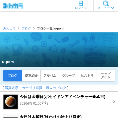
ログイン
メニュー
みんカラ
ブログ
ブログ一覧 [u-pom]
u-pom
ラップ
ブログ
愛車紹介
アルバム
グループ
ヒストリ
タイム
[
写真表示
｜
カテゴリ選択
｜
過去のブログ
]
今日は金曜日(ポセイドンアドベンチャー🔱🌊⛩️)
2026/8/8 01:00
2
今日は木曜日(終わりの始まり🛒💸)