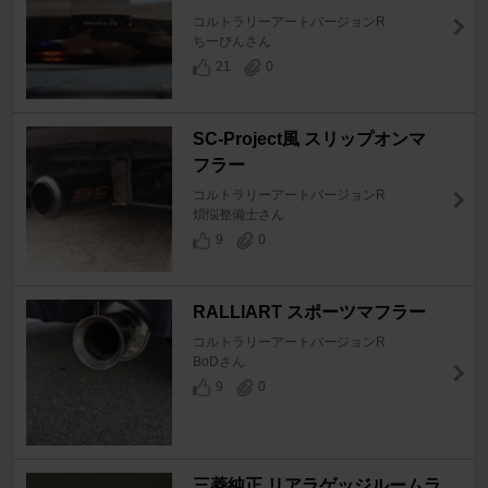
コルトラリーアートバージョンR
ちーびんさん
21
0
SC-Project風 スリップオンマ
フラー
コルトラリーアートバージョンR
煩悩整備士さん
9
0
RALLIART スポーツマフラー
コルトラリーアートバージョンR
BoDさん
9
0
三菱純正 リアラゲッジルームラ