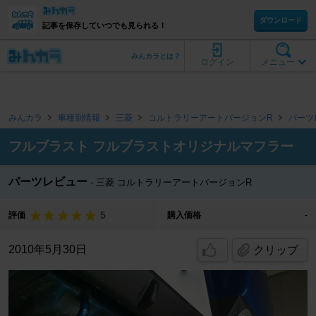
ダウンロード
記事を保存していつでも見られる！
みんカラとは？
ログイン
メニュー
みんカラ
車種別情報
三菱
コルトラリーアートバージョンR
パーツ
フルブラスト フルブラストオリジナルマフラー
パーツレビュー
三菱 コルトラリーアートバージョンR
5
評価
購入価格
-
2010年5月30日
クリップ