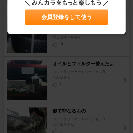
会員登録をして使う
GOODYEAR EAGLE EAGLE
REVSPEC RS-02 215/45R16
コルトラリーアートバージョンR
黒こる太ＶＲさん
10
オイルとフィルター替えたよ
コルトラリーアートバージョンR
てんらさん
9
似て非なるもの
コルトラリーアートバージョンR
もたぬきさん
11