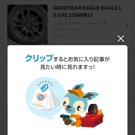
GOODYEAR EAGLE EAGLE L
S EXE 215/45R17
コルトラリーアートバージョンR
むたちゃんさん
6
ARMSTRONG BLU-TRAC RA
CE
コルトラリーアートバージョンR
しま77さん
13
MAC 3ポートソレノイドバルブ
コルトラリーアートバージョンR
Yasudaiさん
7