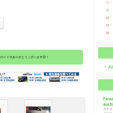
2
9
16
23
30
のイイネありがとうございます😊！
お
Panas
aos N
カテゴ