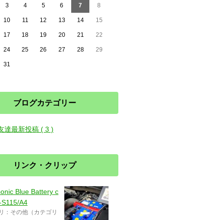
3
4
5
6
7
8
10
11
12
13
14
15
17
18
19
20
21
22
24
25
26
27
28
29
31
ブログカテゴリー
友達最新投稿 ( 3 )
リンク・クリップ
onic Blue Battery c
-S115/A4
リ：その他（カテゴリ