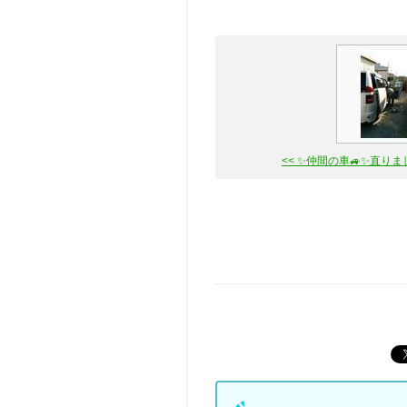
<< ✨仲間の車🚙✨直りました