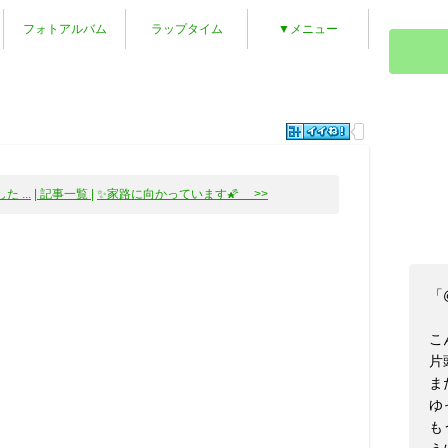
フォトアルバム
ラップタイム
▼メニュー
 ...
| 記事一覧 |
✨家路に向かっています🌠 >>
「
こ
片
ま
ゆ
も