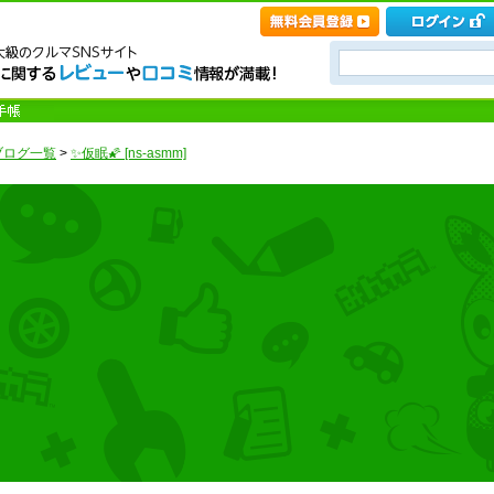
ブログ一覧
>
✨仮眠🌠 [ns-asmm]