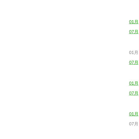
01月
07月
01月
07月
01月
07月
01月
07月