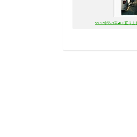
<< ✨仲間の車🚙✨直りました