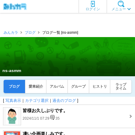
ログイン
メニュー
みんカラ
ブログ
ブログ一覧 [ns-asmm]
ns-asmm
ラップ
ブログ
愛車紹介
アルバム
グループ
ヒストリ
タイム
[
写真表示
｜
カテゴリ選択
｜
過去のブログ
]
皆様お久しぶりです。
2024/11/1 07:29
35
凄い企画楽しみです。