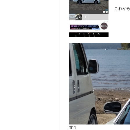
これか
🙇‍♂️⤵️