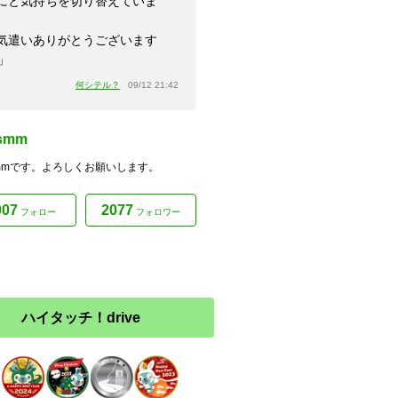
にと気持ちを切り替えていま
。
気遣いありがとうございます
」
何シテル？
09/12 21:42
asmm
asmmです。よろしくお願いします。
007
2077
フォロー
フォロワー
ハイタッチ！drive