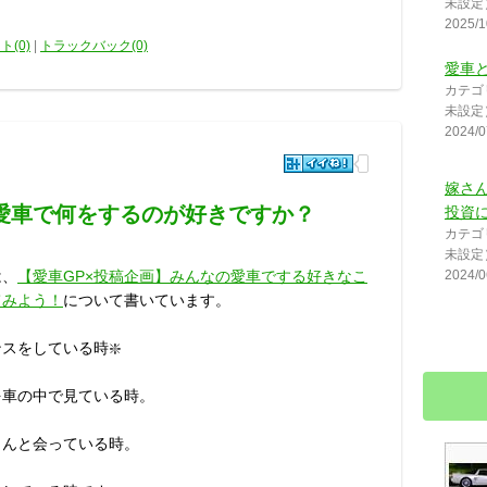
未設定
2025/1
ト(0)
|
トラックバック(0)
愛車
カテゴ
未設定
2024/0
嫁さ
】愛車で何をするのが好きですか？
投資に(
カテゴ
未設定
2024/0
は、
【愛車GP×投稿企画】みんなの愛車でする好きなこ
てみよう！
について書いています。
スをしている時❇️
を車の中で見ている時。
さんと会っている時。