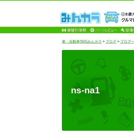
車・自動車SNSみんカラ
>
ブログ
>
ブログ一覧
ns-na1