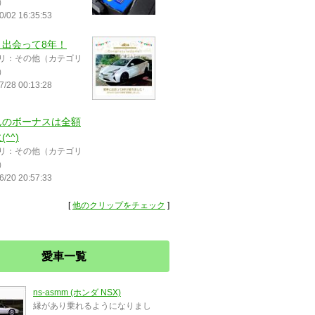
）
0/02 16:35:53
と出会って8年！
リ：その他（カテゴリ
）
7/28 00:13:28
んのボーナスは全額
^^)
リ：その他（カテゴリ
）
6/20 20:57:33
[
他のクリップをチェック
]
愛車一覧
ns-asmm (ホンダ NSX)
縁があり乗れるようになりまし