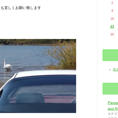
2
らも宜しくお願い致します
9
16
23
30
お
Panas
aos N
カテゴ