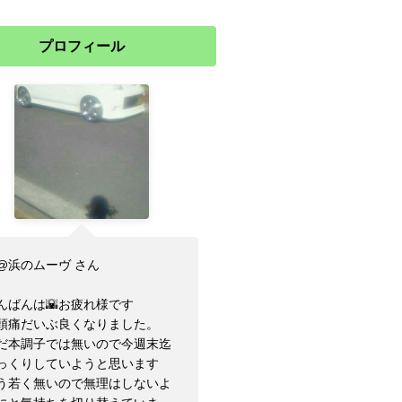
プロフィール
@浜のムーヴ さん
んばんは🌇お疲れ様です
頭痛だいぶ良くなりました。
だ本調子では無いので今週末迄
っくりしていようと思います
う若く無いので無理はしないよ