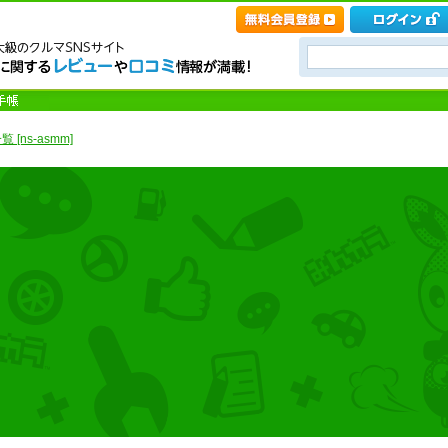
 [ns-asmm]