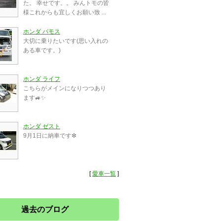
た。 幸せです。。 みんトモの皆
様これからも宜しくお願い致 ...
ホンダ バモス
大切に乗りたいです(思い入れの
ある車です。)
ホンダ ライフ
こちらがメインになりつつあり
ます🚙✨
ホンダ ゼスト
9月1日に納車です❇
[
愛車一覧
]
過去のブログ