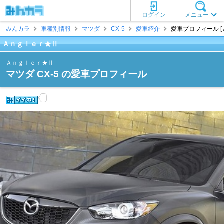
ログイン
メニュー
みんカラ
車種別情報
マツダ
CX-5
愛車紹介
愛車プロフィール [
Ａｎｇｌｅｒ★Ⅱ
Ａｎｇｌｅｒ★Ⅱ
マツダ CX-5 の愛車プロフィール