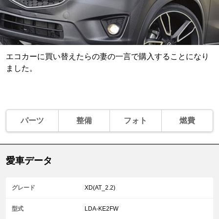
エコカーに買い替えたらの妻の一言で購入することになり
ました。
パーツ
整備
フォト
燃費
愛車データ
グレード
XD(AT_2.2)
型式
LDA-KE2FW