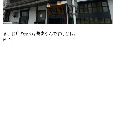
ま、お店の売りは
蕎麦
なんですけどね。
f^_^;