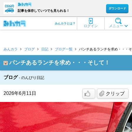
ダウンロード
記事を保存していつでも見られる！
みんカラとは？
ログイン
メニュー
みんカラ
ブログ
日記
ブログ一覧
パンチあるランチを求め・・・そし
パンチあるランチを求め・・・そして！
ブログ
のんびり日記
2026年6月11日
クリップ