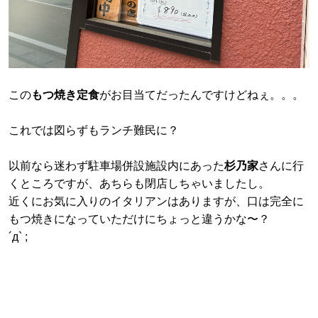
この
もつ焼き定食
がお目当てだったんですけどねぇ。。。
これでは図らずもランチ難民に？
以前なら迷わず駐車場併設施設内にあった
杉乃家
さんに行
くところですが、あちらも閉店しちゃいましたし。
近くにお気に入りのイタリアンはありますが、口は完全に
もつ焼きになっていただけにちょっと違うかな〜？
´д` ;