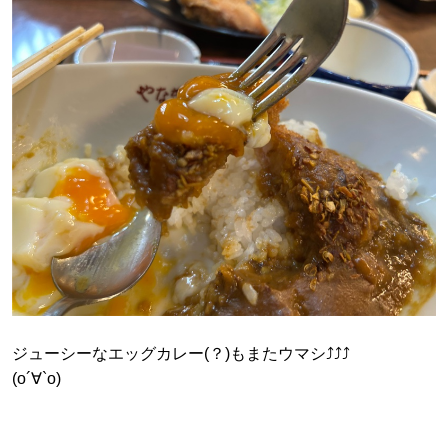
ジューシーなエッグカレー(？)もまたウマシ⤴︎⤴︎⤴︎
(о´∀`о)