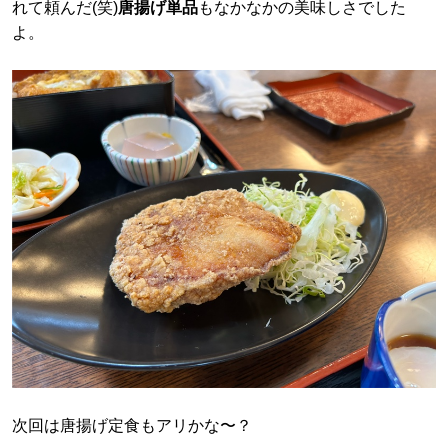
れて頼んだ(笑)
唐揚げ単品
もなかなかの美味しさでした
よ。
次回は唐揚げ定食もアリかな〜？