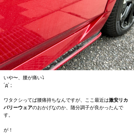
いや〜、腰が痛い⤵︎
´д` ;
ワタクシってば腰痛持ちなんですが、ここ最近は
激安リカ
バリーウェア
のおかげなのか、随分調子が良かったんで
す。
が！