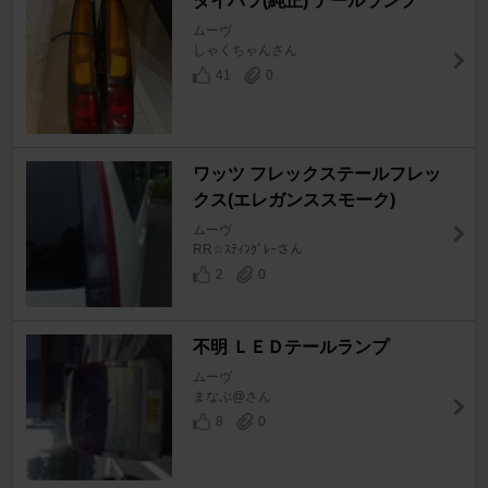
ダイハツ(純正) テールランプ
ムーヴ
しゃくちゃんさん
41
0
ワッツ フレックステールフレッ
クス(エレガンススモーク)
ムーヴ
RR☆ｽﾃｨﾝｸﾞﾚｰさん
2
0
不明 ＬＥＤテールランプ
ムーヴ
まなぶ@さん
8
0