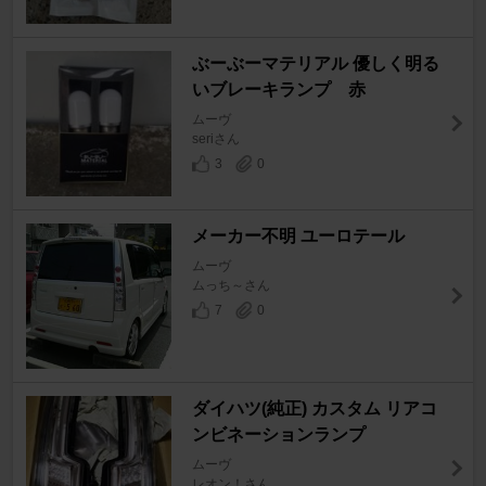
ぶーぶーマテリアル 優しく明る
いブレーキランプ 赤
ムーヴ
seriさん
3
0
メーカー不明 ユーロテール
ムーヴ
ムっち～さん
7
0
ダイハツ(純正) カスタム リアコ
ンビネーションランプ
ムーヴ
レオン！さん