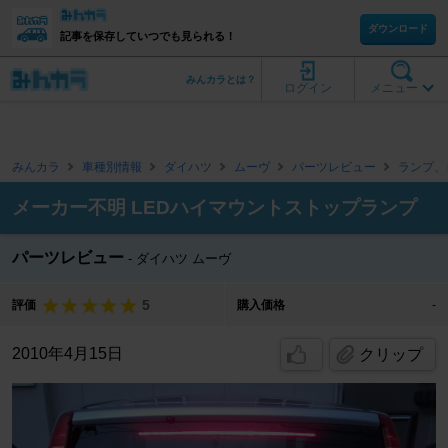
ダウンロード
記事を保存していつでも見られる！
みんカラとは？
ログイン
メニュー
みんカラ
車種別情報
ダイハツ
ムーヴ
パーツレビュー
ランプ、
メーカー不明 LEDハイマウントストップランプ
パーツレビュー
ダイハツ ムーヴ
5
評価
購入価格
-
2010年4月15日
クリップ