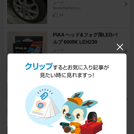
ムーヴ
hunterhunterさん
14
PIAA ヘッド&フォグ用LEDバ
ルブ 6000K LEH230
ムーヴ
しゅういちさん
12
Panasonic Strada CN-E205D
ムーヴ
しゅういちさん
7
AXS CORPORATION LEDポジ