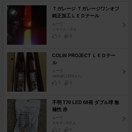
Ｔガレージ Ｔガレージワンオフ
純正加工ＬＥＤテール
ムーヴ
ジャイム～さん
2
0
COLIN PROJECT ＬＥＤテー
ル
ムーヴ
carib@L152Sさん
7
0
不明 T20 LED 68発 ダブル球 無
極性 赤
ムーヴ
カネヤンRさん
2
0