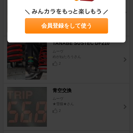
ションバルブGRX-702
ムーヴ
しゅういちさん
8
会員登録をして使う
TANABE SUSTEC DF210
ムーヴ
めがねたろうさん
2
青空交換
ムーヴ
★雪猫★さん
2