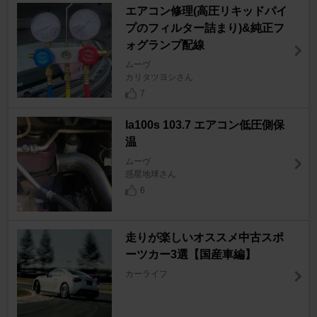
エアコン修理(高圧リキッドパイ
プのフィルター詰まり)&純正フ
ォグランプ配線
ムーヴ
カリタツヨシさん
7
la100s 103.7 エアコン低圧側保
温
ムーヴ
惑星地球さん
6
走りが楽しいオススメ中古スポ
ーツカー3選【国産車編】
カーライフ