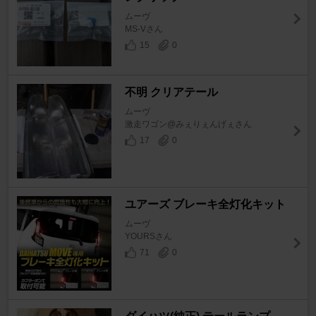
ムーヴ
MS-Vさん
15
0
不明 クリアテール
ムーヴ
激走ワゴン@みぇりぇんげぇさん
17
0
ユアーズ ブレーキ全灯化キット
ムーヴ
YOURSさん
71
0