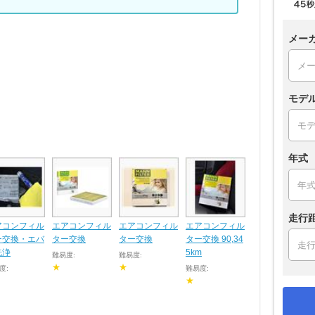
メー
モデ
年式
走行
アコンフィル
エアコンフィル
エアコンフィル
エアコンフィル
ー交換・エバ
ター交換
ター交換
ター交換 90,34
洗浄
5km
難易度:
難易度:
★
★
度:
難易度:
★