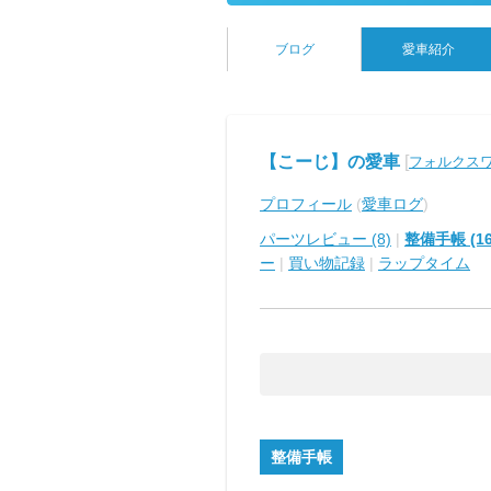
ブログ
愛車紹介
【こーじ】の愛車
[
フォルクスワ
プロフィール
(
愛車ログ
)
パーツレビュー (8)
|
整備手帳 (16
ー
|
買い物記録
|
ラップタイム
整備手帳