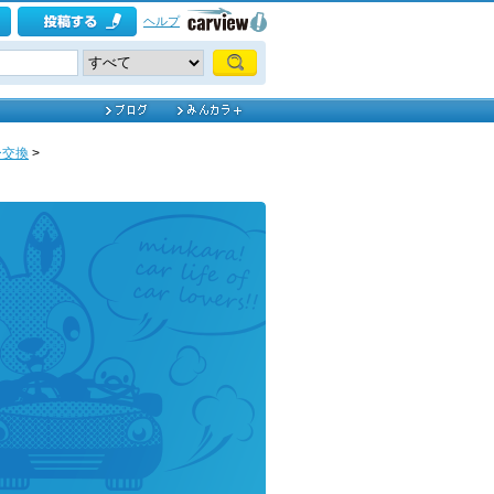
ヘルプ
ー交換
>