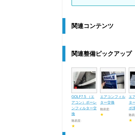
関連コンテンツ
関連整備ピックアップ
GOLF7.5 （エ
エアコンフィル
エ
アコン）ポーレ
ター交換
タ
ンフィルター交
ポ
難易度:
換
★
難易
★
難易度:
★