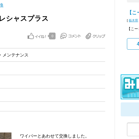
換
【こ
 プレシャスプラス
[
栃木県
【こー
0
・メンテナンス
ワイパーとあわせて交換しました。