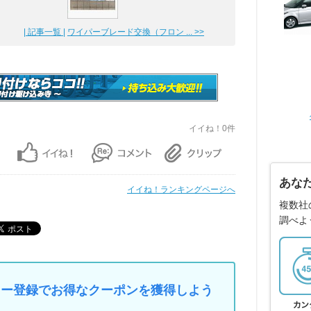
| 記事一覧 |
ワイパーブレード交換（フロン ... >>
イイね！0件
あな
イイね！ランキングページへ
複数社
調べよ
マイカー登録でお得なクーポンを獲得しよう