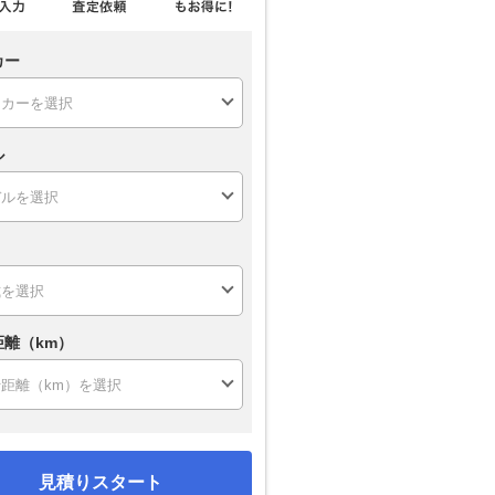
カー
ル
距離（km）
見積りスタート