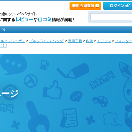
ォルクスワーゲン
>
ゴルフ (ハッチバック)
>
整備手帳
>
内装
>
エアコン
>
フィルタ
じ】]
ページ