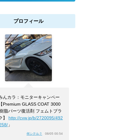
プロフィール
みんカラ：モニターキャンペー
Premium GLASS COAT 3000
r 樹脂パーツ復活剤 フェムトブラ
ク】
http://cvw.jp/b/2720095/492
258/
」
何シテル？
08/05 00:54