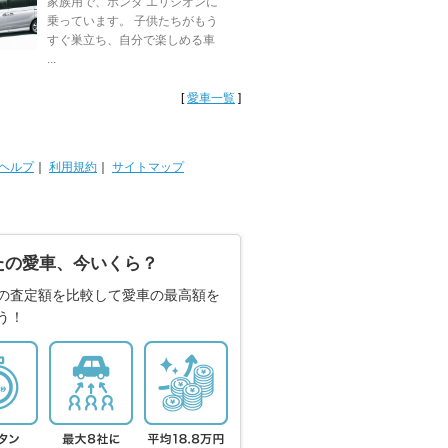
家族用で、ホンダ エリシオンに
乗っています。 子供たちがもう
すぐ巣立ち、自分で楽しめる車
...
[
愛車一覧
]
ヘルプ
｜
利用規約
｜
サイトマップ
たの愛車、今いくら？
の査定額を比較して愛車の最高額を
う！