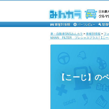
車・自動車SNSみんカラ
>
車種別情報
>
フ
MANN FILTER プレシャスプラス [【こー
【こーじ】の