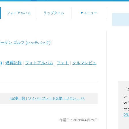
フォトアルバム
ラップタイム
▼メニュー
]
ーゲン ゴルフ (ハッチバック)
)
|
燃費記録
|
フォトアルバム
|
フォト
|
クルマレビュ
「
ン【
| 記事一覧 |
ワイパーブレード交換（フロン ... >>
o
ッ
29
作業日：2026年4月29日