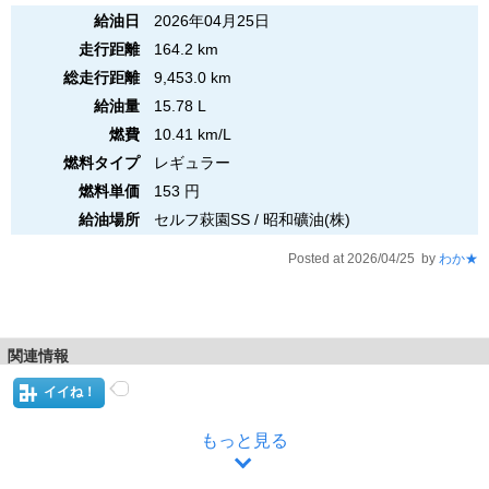
給油日
2026年04月25日
走行距離
164.2 km
総走行距離
9,453.0 km
給油量
15.78 L
燃費
10.41 km/L
燃料タイプ
レギュラー
燃料単価
153 円
給油場所
セルフ萩園SS / 昭和礦油(株)
Posted at 2026/04/25 by
わか★
関連情報
イイね！
もっと見る