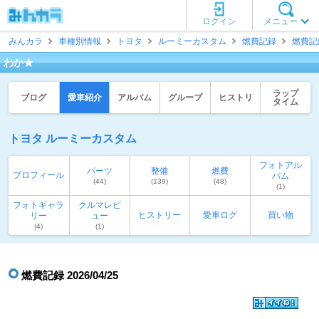
ログイン
メニュー
みんカラ
車種別情報
トヨタ
ルーミーカスタム
燃費記録
燃費記
わか★
ラップ
ブログ
愛車紹介
アルバム
グループ
ヒストリ
タイム
トヨタ ルーミーカスタム
フォトアル
パーツ
整備
燃費
プロフィール
バム
(44)
(139)
(48)
(1)
フォトギャラ
クルマレビ
ヒストリー
愛車ログ
買い物
リー
ュー
(4)
(1)
燃費記録 2026/04/25