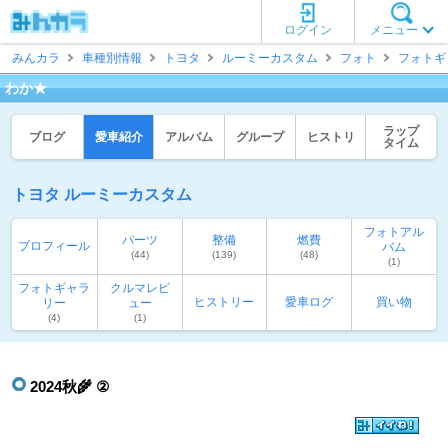
ログイン
メニュー
みんカラ
車種別情報
トヨタ
ルーミーカスタム
フォト
フォトギ
わか★
ラップ
ブログ
愛車紹介
アルバム
グループ
ヒストリ
タイム
トヨタ ルーミーカスタム
フォトアル
パーツ
整備
燃費
プロフィール
バム
(44)
(139)
(48)
(1)
フォトギャラ
クルマレビ
ヒストリー
愛車ログ
買い物
リー
ュー
(4)
(1)
2024秋🌾 ②