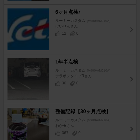
6ヶ月点検♪
ルーミーカスタム
[M900A/M910A]
けいりんさん
12
0
1年半点検
ルーミーカスタム
[M900A/M910A]
テラポンタイプRさん
30
0
整備記録【30ヶ月点検】
ルーミーカスタム
[M900A/M910A]
わか★さん
367
0