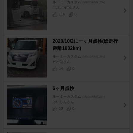
ルーミーカスタム
[M900A/M910A]
musumemeiさん
116
0
2020/10/2に一ヶ月点検(総走行
距離1082km)
ルーミーカスタム
[M900A/M910A]
ビビ助さん
54
0
6ヶ月点検
ルーミーカスタム
[M900A/M910A]
けいりんさん
10
0