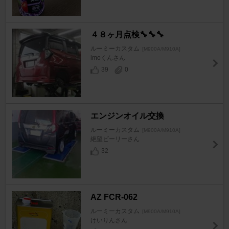
４８ヶ月点検🔧🔧🔧
ルーミーカスタム
[M900A/M910A]
imoくんさん
39
0
エンジンオイル交換
ルーミーカスタム
[M900A/M910A]
絶望ビーリーさん
32
AZ FCR-062
ルーミーカスタム
[M900A/M910A]
けいりんさん