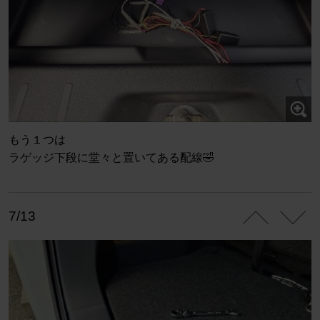
もう１つは
ラゲッジ下段に堂々と置いてある配線🤣
7/13