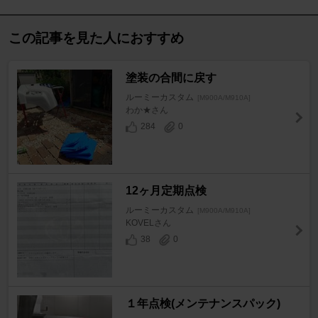
この記事を見た人におすすめ
塗装の合間に戻す
ルーミーカスタム
[M900A/M910A]
わか★さん
284
0
12ヶ月定期点検
ルーミーカスタム
[M900A/M910A]
KOVELさん
38
0
１年点検(メンテナンスパック)