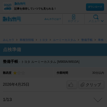
ダウンロード
記事を保存していつでも見られる！
みんカラとは？
ログイン
メニュー
みんカラ
車種別情報
トヨタ
ルーミーカスタム
整備手帳
車検・
点検準備
整備手帳
トヨタ ルーミーカスタム [M900A/M910A]
難易度
作業時間
30分以内
2026年4月25日
クリップ
1/13