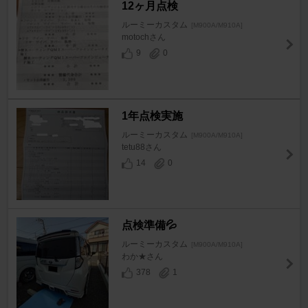
12ヶ月点検
ルーミーカスタム
[M900A/M910A]
motochさん
9
0
1年点検実施
ルーミーカスタム
[M900A/M910A]
tetu88さん
14
0
点検準備💦
ルーミーカスタム
[M900A/M910A]
わか★さん
378
1