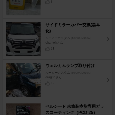
8
サイドミラーカバー交換(黒耳
化)
ルーミーカスタム
[M900A/M910A]
chantohさん
21
ウェルカムランプ取り付け
ルーミーカスタム
[M900A/M910A]
drag0nさん
19
ペルシード 未塗装樹脂専用ガラ
スコーティング（PCD-25）