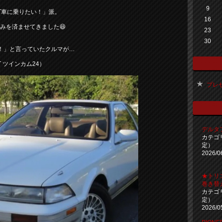
9
T車に乗りたい！」派。
16
込みを済ませてきました😆
23
30
！」と言っていたクルマが…
GT ツインカム24）
プレゼ
デルタ
カテゴ
定）
2026/0
★トリ
巻き替
カテゴ
定）
2026/0