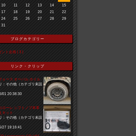
10
11
12
13
14
15
17
18
19
20
21
22
24
25
26
27
28
29
31
ブログカテゴリー
ント企画 ( 3 )
リンク・クリップ
フォース オーバル ホイル
リ：その他（カテゴリ未設
6/01 20:38:30
コローレ シフトノブ本革
えキット
リ：その他（カテゴリ未設
5/27 19:16:41