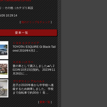
R / carrozzeria CD-U61
リ：その他（カテゴリ未設
5/26 10:29:14
[
他のクリップをチェック
]
愛車一覧
トヨタ エスクァイア
TOYOTA / ESQUIRE Gi Black-Tail
ored 2016年4月2 ...
スズキ ハスラー
妻の車として購入しました🚗³₃ 2
023年10月15日契約。 2023年11
月26日に ...
ブリヂストン アルベルト
息子が2020年春から中学校へ進
級するため納車しました。 学校
まで自転車で約30分！ 長 ...
[
愛車一覧
]