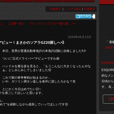
詳細表示
｜
シンプル表示
｜
写真表示
..
| 記事一覧 |
フラッグシップブルー賞の賞 ... >>
2026年06月12日
「 素
ビュー！まさかのソアラGZ20探しへ💨
p/b/2
本日、長男が普通自動車免許の本免許試験に合格しました‼️🎉
ついに“正式ドライバー”デビューですわ😆
ESQUIR
ハンドルを握る姿を見ると、「もうこんなに大きくなったんやな
ぁ」としみじみしてしまいました😌
ESQU
的なメン
これで家の車争奪戦が始まるのか…
日頃から
いや、ガソリン満タン返しを条件に貸したろかな？笑
す。 友...
とにかく今日はめでたい日✨
フを過ごしてほしいと思います。
12
ら。
めて”を経験しながら成長していってほしいです😌