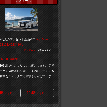
プロフィール
敵な夏のプレゼント企画🍉🌻
http://cvw.j
723101/49234364/
」
何シテル？
08/07 23:04
E6318
[
滋賀県
]
IRE6318です。よろしくお願いします。 定期
テナンスは怠らず確実に実施し、自分でも
愛車をチェックする習慣を心がけていま
45
1148
フォロー
フォロワー