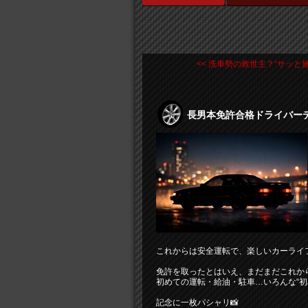
<< 洗車勢の救世主？“サッと施 .
長男本免許合格ドライバーデ
これからは安全運転で、楽しいカーライ
免許を取ったとはいえ、まだまだこれか
初めての運転・給油・駐車…いろんな“初
記念に一枚パシャリ📸