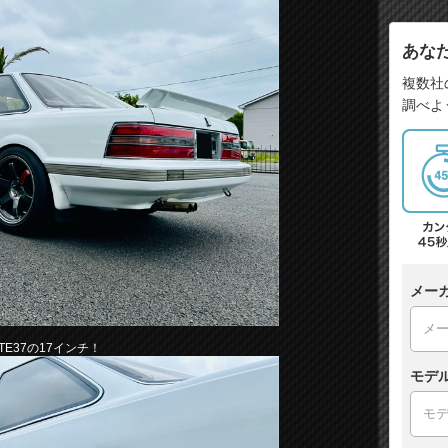
あな
複数社
調べよ
メー
 TE37の17インチ！
モデ