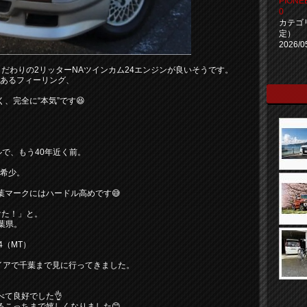
PIONEE
0
カテゴ
定）
2026/0
だわりの2リッターNAツインカム24エンジンが良いそうです。
のあるフィーリング、
、完全に“本気”です😆
ルで、もう40年近く前。
に希少。
葉マークにはハードル高めです😅
けた！」と。
葉県。
4（MT）
イアで千葉まで見に行ってきました。
て良好でした👌
るこっちまで嬉しくなりました😊