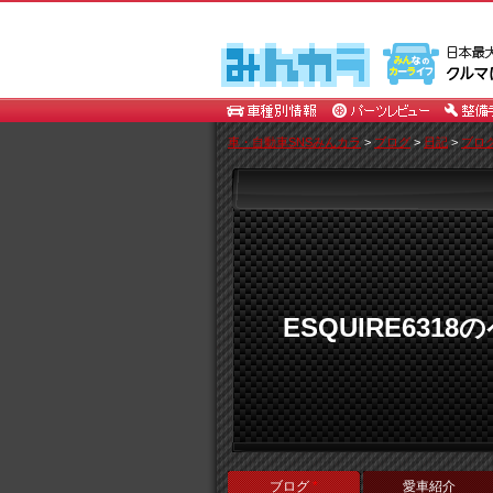
車・自動車SNSみんカラ
>
ブログ
>
日記
>
ブロ
ESQUIRE6318
ブログ
*
愛車紹介