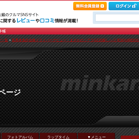
グ一覧
>
長男本免許合格ドライバーデビュー！まさかのソアラGZ20探しへ💨 [ESQUIRE6318
のページ
フォトアルバム
ラップタイム
▼メニュー