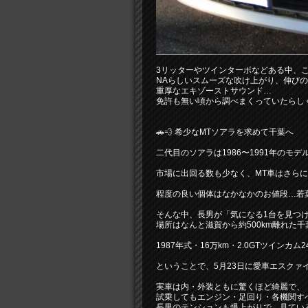
3リッターやツインターボなどある中、こ
NAらしいスムーズな吹け上がり、伸び
重厚なエキゾーストサウンド…
免許も無い頃から調べまくっていたらしく
🚗💨 希少なMTソアラを求めて千葉へ
二代目のソアラは1986〜1991年のモデ
市場に出回る数も少なく、MT車はさら
程度の良い個体はなかなかのお値段…若
そんな中、長男が「気になる1台を見つ
場所はなんと滋賀から約500km離れた千
1987年式・16万km・2.0GTツインカム2
ということで、5月23日に愛車エスクァ
実車は内・外装ともに驚くほど綺麗で、
試乗してもエンジン・足回り・各機関すべ
長男のテンションも爆上がりで、見てい