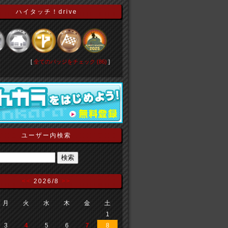
ハイタッチ！drive
[
全てのバッジをチェック (86)
]
ユーザー内検索
<<
2026/8
>>
月
火
水
木
金
土
1
3
4
5
6
7
8