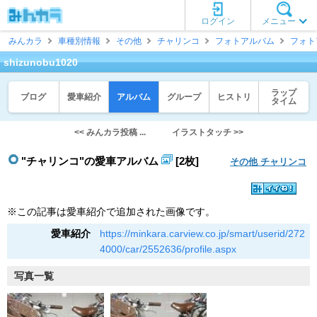
ログイン
メニュー
みんカラ
車種別情報
その他
チャリンコ
フォトアルバム
フォト
shizunobu1020
ラップ
ブログ
愛車紹介
アルバム
グループ
ヒストリ
タイム
<< みんカラ投稿 ...
イラストタッチ >>
"チャリンコ"の愛車アルバム
[2枚]
その他 チャリンコ
※この記事は愛車紹介で追加された画像です。
愛車紹介
https://minkara.carview.co.jp/smart/userid/272
4000/car/2552636/profile.aspx
写真一覧