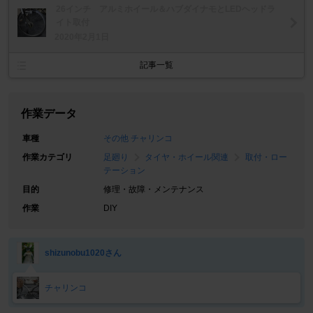
26インチ アルミホイール＆ハブダイナモとLEDヘッドラ
イト取付
2020年2月1日
記事一覧
作業データ
車種
その他 チャリンコ
作業カテゴリ
足廻り
タイヤ・ホイール関連
取付・ロー
テーション
目的
修理・故障・メンテナンス
作業
DIY
shizunobu1020さん
チャリンコ