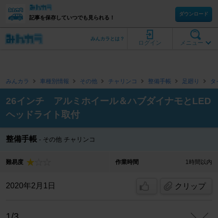
ダウンロード
記事を保存していつでも見られる！
みんカラとは？
ログイン
メニュー
みんカラ
車種別情報
その他
チャリンコ
整備手帳
足廻り
タ
26インチ アルミホイール＆ハブダイナモとLED
ヘッドライト取付
整備手帳
その他 チャリンコ
難易度
作業時間
1時間以内
2020年2月1日
クリップ
1/3