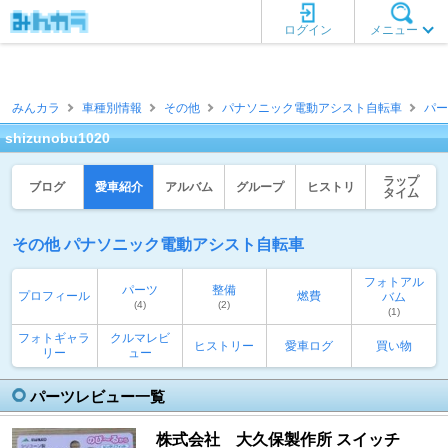
ログイン
メニュー
みんカラ
車種別情報
その他
パナソニック電動アシスト自転車
パー
shizunobu1020
ラップ
ブログ
愛車紹介
アルバム
グループ
ヒストリ
タイム
その他 パナソニック電動アシスト自転車
フォトアル
パーツ
整備
プロフィール
燃費
バム
(4)
(2)
(1)
フォトギャラ
クルマレビ
ヒストリー
愛車ログ
買い物
リー
ュー
パーツレビュー一覧
株式会社 大久保製作所 スイッチ