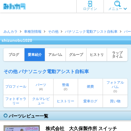
ログイン
メニュー
みんカラ
車種別情報
その他
パナソニック電動アシスト自転車
パー
shizunobu1020
ラップ
ブログ
愛車紹介
アルバム
グループ
ヒストリ
タイム
その他 パナソニック電動アシスト自転車
フォトアル
パーツ
整備
プロフィール
燃費
バム
(4)
(2)
(1)
フォトギャラ
クルマレビ
ヒストリー
愛車ログ
買い物
リー
ュー
パーツレビュー一覧
株式会社 大久保製作所 スイッチ